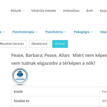
Rólunk
Vásárlás menete
Animulitas
Bolt
Kapc
a
Pszichoterápia
Pszichiátria
Pedagógia
Nép
Részletes keresés
Okoskereső
Hírlevél
Pease, Barbara; Pease, Allan: Miért nem képese
nem tudnak eligazodni a térképen a nők?
Kiadó
Par
Kiadási év
20