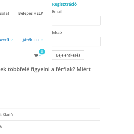
Regisztráció
Email
solat
Belépés HELP
Jelszó
szerű
Játék +++
0
Bejelentkezés
k többfelé figyelni a férfiak? Miért
k Kiadó
16