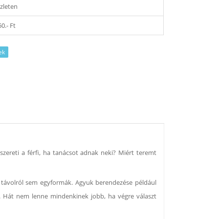
zleten
50.- Ft
ek
szereti a férfi, ha tanácsot adnak neki? Miért teremt
e távolról sem egyformák. Agyuk berendezése például
k. Hát nem lenne mindenkinek jobb, ha végre választ