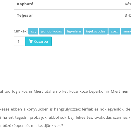
Kapható
Kés
Teljes ár
3 4
Címkék:
agy
gondolkodás
figyelem
tájékozódás
szex
nem
Kosárba
al tud foglalkozni? Miért utál a nő két kocsi közé beparkolni? Miért nem 
a Pease ebben a könyvükben is hangsúlyozzák: férfiak és nők egyenlők, d
ha ezt tagadni próbáljuk, abból sok baj, félreértés, civakodás származi
lönbözőképpen, és mit kezdjünk vele?