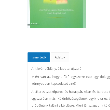
Ismertető
Adatok
Antikvár példány, állapota: újszerű
Miért van az, hogy a férfi egyszerre csak egy dologg
könnyebben kapcsolatot a nő?
A sikeres szerzőpáros és házaspár, Allan és Barbar
egyszerűen más. Különbözőségüknek egyik oka ez. S 
próbálnánk találni a kérdésre: Miért jár az agyunk kü