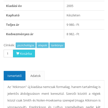
Kiadási év
2005
Kapható
Készleten
Teljes ár
9 980.- Ft
Kedvezményes ár
8 982.- Ft
Címkék:
pszichológia
alapok
tankönyv
Kosárba
Ismertető
Adatok
Az "Atkinson" új kiadása nemcsak formailag, hanem tartalmilag is
jelentős átdolgozáson ment keresztül. Szerzői között a régiek
közül csak Smith és Nolen-Hoeksema szerepel (maga Atkinson is
visszavonult), Fredrickson és Loftus személyében pedig két