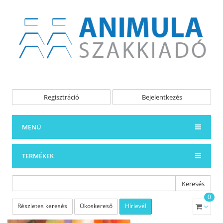
Regisztráció
Bejelentkezés
MENÜ
TERMÉKEK
Keresés
0
Részletes keresés
Okoskereső
Hírlevél