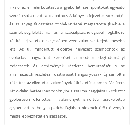
kiváló, az elmélei kutatást s a gyakorlati szempontokat egyesítő
szerző csatlakozott a csapathoz. A könyv a fejezetek sorrendjét
és az anyag felosztását többé-kevésbé megtartotta (kivéve a
személyiség-lélektannal és a szociálpszichológiával foglalkozó
két-két fejezetet), de egészében véve valamivel terjedelmesebb
lett. Az új, mindenütt előtérbe helyezett szempontok az
evolúciós magyarázat keresését, a modern idegtudományi
módszerek és eredmények részletes bemutatását s az
alkalmazások részletes illusztrálását hangsúlyozzák. Új színfolt a
kötetben az ellentétes vélemények ütköztetése, amely "Az érem
két oldala" betétekben többnyire a szakma nagyjainak - sokszor
gyökeresen ellentétes - véleményét ismerteti, érzékeltetve
egyben azt is, hogy a pszichológiában nicsenek örök érvényű,
megfellebbezhetetlen igazságok.