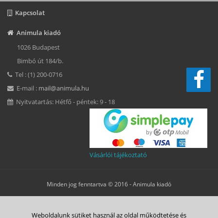
Kapcsolat
Animula kiadó
1026 Budapest
Bimbó út 184/b.
Tel : (1) 200-0716
E-mail :
mail@animula.hu
Nyitvatartás: Hétfő - péntek: 9 - 18
Vásárlói tájékoztató
Minden jog fenntartva © 2016 -
Animula kiadó
Süti beállítások
Weboldalunk sütiket használ az oldal működtetése és