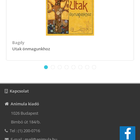
Bagdy
Utak önmagunkhoz
Kapcsolat
Animula kiadó
1026 Budapest
Bimbó út 184/b.
Tel : (1) 200-0716
E-mail :
mail@animula.hu