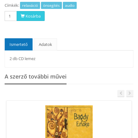
Címkék:
relaxáció
önsegítés
audio
Kosárba
Ismertető
Adatok
2 db CD lemez
A szerző további művei