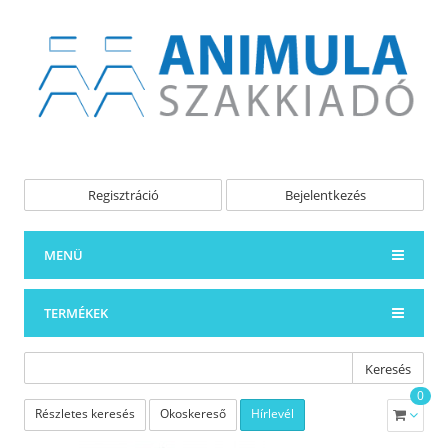
Regisztráció
Bejelentkezés
MENÜ
TERMÉKEK
Keresés
0
Részletes keresés
Okoskereső
Hírlevél