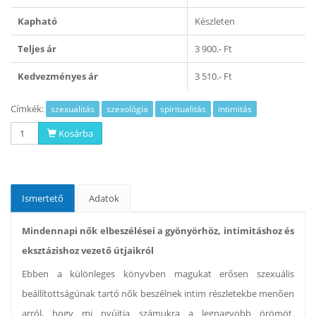
Kapható
Készleten
Teljes ár
3 900.- Ft
Kedvezményes ár
3 510.- Ft
Címkék:
szexualitás
szexológia
spiritualitás
intimitás
Kosárba
Ismertető
Adatok
Mindennapi nők elbeszélései a gyönyörhöz, intimitáshoz és
eksztázishoz vezető útjaikról
Ebben a különleges könyvben magukat erősen szexuális
beállítottságúnak tartó nők beszélnek intim részletekbe menően
arról, hogy mi nyújtja számukra a legnagyobb örömöt.