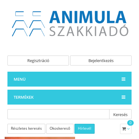
Regisztráció
Bejelentkezés
MENÜ
TERMÉKEK
Keresés
0
Részletes keresés
Okoskereső
Hírlevél