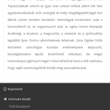
Tapasztalataik szerint az igazi szex sokkal többet jelent két test
egybeolvadásánál: erőt, energiát és mély megelégedettséget hoz
életük szinte minden területén. Nemiségük korántsem csak a
közösülésről és az orgazmusról szól; az egész testre kiterjedő
érzékiség, a bizalom, a megosztás, a szeretet és a spiritualitás
legalább ilyen fontos alkotóelemek lehetnek. Gina Ogden több
évtizedes szexológiai kutatás eredményeire alapozott,
beszélgetésekre épülő, közérthető stílusban, de mégis
tudományos igénnyel megírt műve lehetővé teszi a nők számára,
hogy saját szemszögükből értsék meg szexualitásukat.
Kapcsolat
Animula kiadó
1026 Budapest