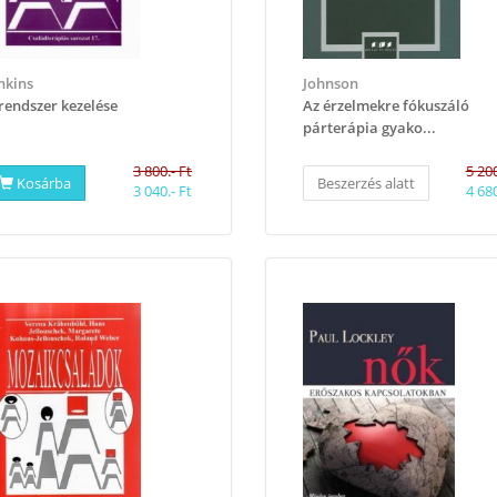
nkins
Johnson
rendszer kezelése
Az érzelmekre fókuszáló
párterápia gyako...
3 800.- Ft
5 200
Kosárba
Beszerzés alatt
3 040.- Ft
4 680