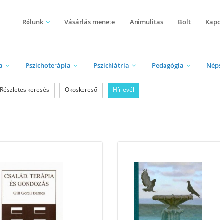
Rólunk
Vásárlás menete
Animulitas
Bolt
Kapc
a
Pszichoterápia
Pszichiátria
Pedagógia
Nép
Részletes keresés
Okoskereső
Hírlevél