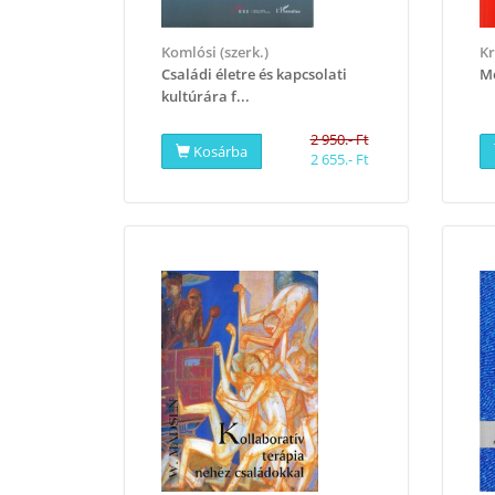
Komlósi (szerk.)
Kr
Családi életre és kapcsolati
Mo
kultúrára f...
2 950.- Ft
Kosárba
2 655.- Ft