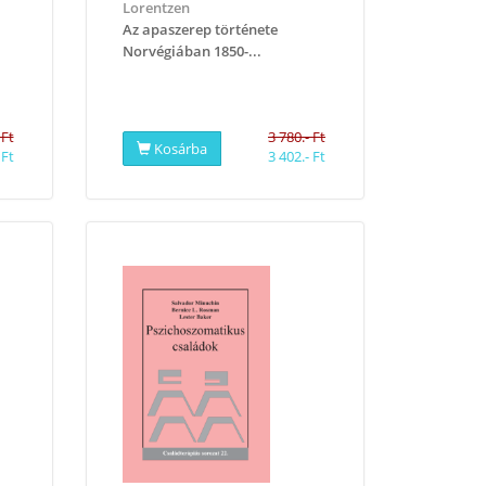
Lorentzen
Az apaszerep története
Norvégiában 1850-...
 Ft
3 780.- Ft
Kosárba
 Ft
3 402.- Ft