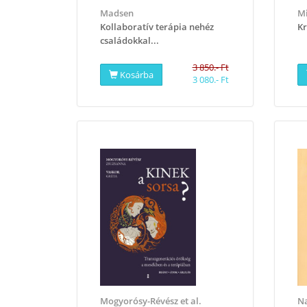
Madsen
Mi
Kollaboratív terápia nehéz
Kr
családokkal...
3 850.- Ft
Kosárba
3 080.- Ft
Mogyorósy-Révész et al.
Na