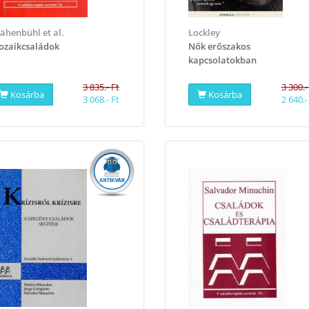
ähenbühl et al.
Lockley
zaikcsaládok
Nők erőszakos
kapcsolatokban
3 835.- Ft
3 300.-
Kosárba
Kosárba
3 068.- Ft
2 640.-