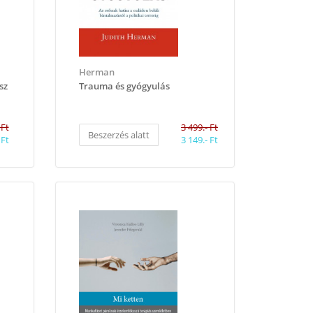
Herman
sz
Trauma és gyógyulás
 Ft
3 499.- Ft
Beszerzés alatt
 Ft
3 149.- Ft