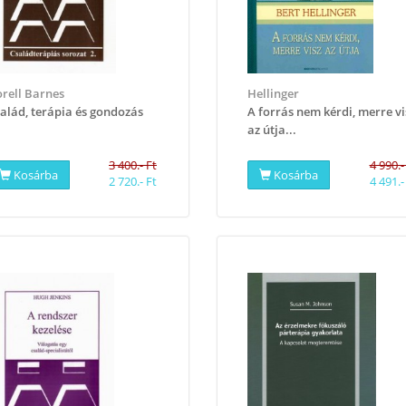
rell Barnes
Hellinger
alád, terápia és gondozás
A forrás nem kérdi, merre vi
az útja...
3 400.- Ft
4 990.-
Kosárba
Kosárba
2 720.- Ft
4 491.-