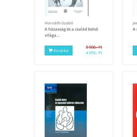
Horváth-Szabó
Je
A házasság és a család belső
A 
világa...
5 500.- Ft
Kosárba
4 950.- Ft