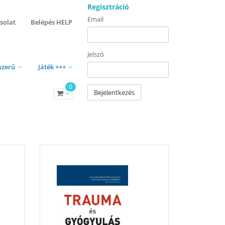
Regisztráció
Email
solat
Belépés HELP
Jelszó
szerű
Játék +++
0
Bejelentkezés