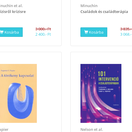
nuchin et al.
Minuchin
ízisről krízisre
Családok és családterápia
3 000.- Ft
3 835.-
Kosárba
Kosárba
2 400.- Ft
3 068.-
pier
Nelson et al.