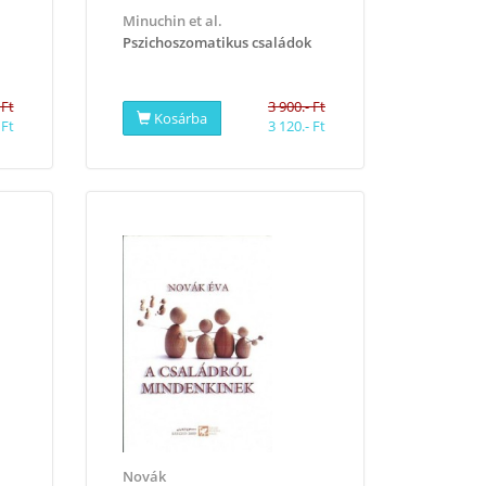
Minuchin et al.
Pszichoszomatikus családok
 Ft
3 900.- Ft
Kosárba
 Ft
3 120.- Ft
Novák