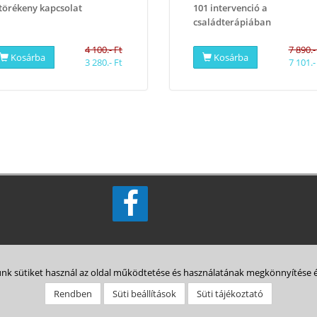
törékeny kapcsolat
101 intervenció a
családterápiában
4 100.- Ft
7 890.-
Kosárba
Kosárba
3 280.- Ft
7 101.-
: 9 - 18
nk sütiket használ az oldal működtetése és használatának megkönnyítése 
Rendben
Süti beállítások
Süti tájékoztató
sárlás menete
Animulitas
Bolt
Kapcsolat
Belépés HELP
ÁSZF
Adatkezelési