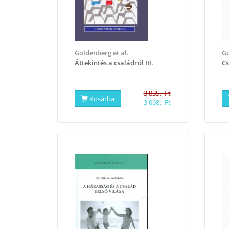
Goldenberg et al.
Go
Áttekintés a családról III.
Cs
3 835.- Ft
Kosárba
3 068.- Ft