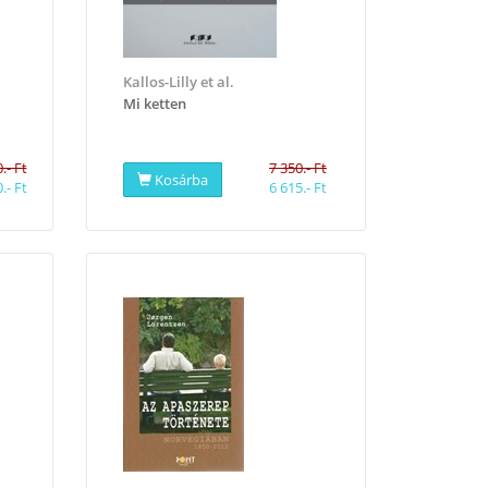
Kallos-Lilly et al.
Mi ketten
.- Ft
7 350.- Ft
Kosárba
.- Ft
6 615.- Ft