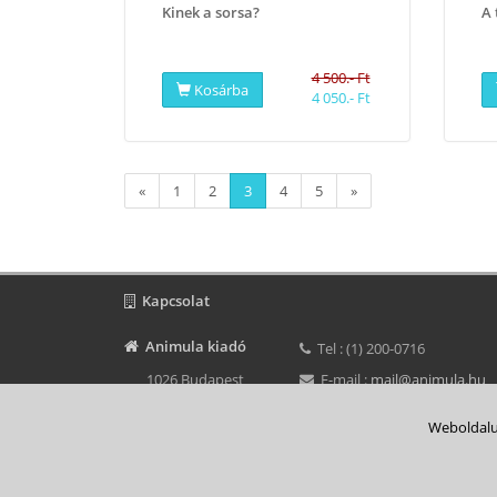
Kinek a sorsa?
A 
4 500.- Ft
Kosárba
4 050.- Ft
«
1
2
3
4
5
»
Kapcsolat
Animula kiadó
Tel : (1) 200-0716
1026 Budapest
E-mail :
mail@animula.hu
Bimbó út 184/b.
Nyitvatartás: Hétfő - péntek
Weboldalu
Rólunk
Vá
Minden jog fenntartva © 2016 -
Animula kiadó