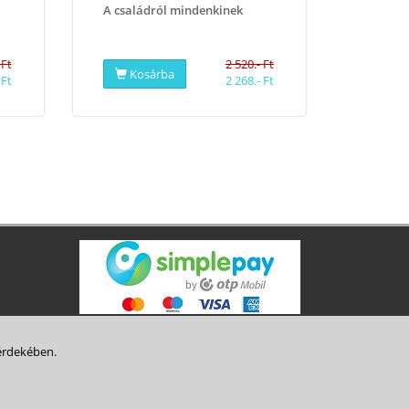
A családról mindenkinek
 Ft
2 520.- Ft
Kosárba
 Ft
2 268.- Ft
Vásárlói tájékoztató
érdekében.
 tájékoztató
Süti tájékoztató
Szerzői jog
Süti beállítások