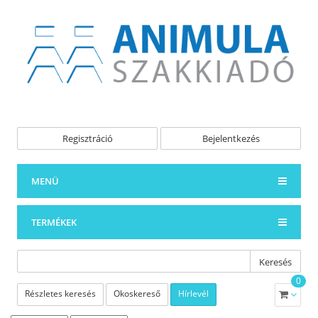
Regisztráció
Bejelentkezés
MENÜ
TERMÉKEK
Keresés
0
Részletes keresés
Okoskereső
Hírlevél