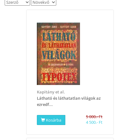
Kapitány et al.
Látható és láthatatlan világok az
ezredf...
5 000.- Ft
Kosárba
4 500.- Ft