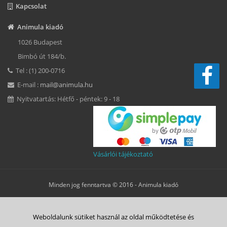
Kapcsolat
Animula kiadó
1026 Budapest
Bimbó út 184/b.
Tel : (1) 200-0716
E-mail :
mail@animula.hu
Nyitvatartás: Hétfő - péntek: 9 - 18
Vásárlói tájékoztató
Minden jog fenntartva © 2016 -
Animula kiadó
Süti beállítások
Weboldalunk sütiket használ az oldal működtetése és
ÁSZF
Adatkezelési tájékoztató
Süti tájékoztató
Szerzői jog