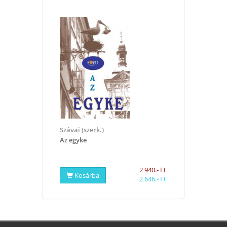
Szávai (szerk.)
Az egyke
2 940.- Ft
Kosárba
2 646.- Ft