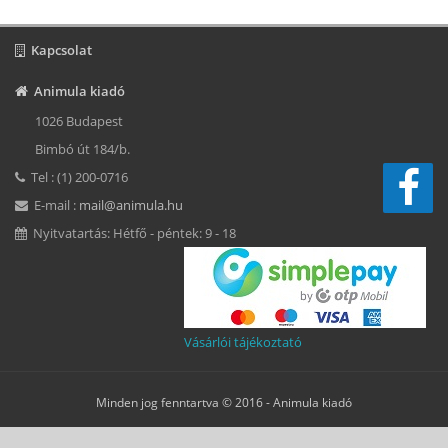
Kapcsolat
Animula kiadó
1026 Budapest
Bimbó út 184/b.
Tel : (1) 200-0716
E-mail :
mail@animula.hu
Nyitvatartás: Hétfő - péntek: 9 - 18
Vásárlói tájékoztató
Minden jog fenntartva © 2016 -
Animula kiadó
Süti beállítások