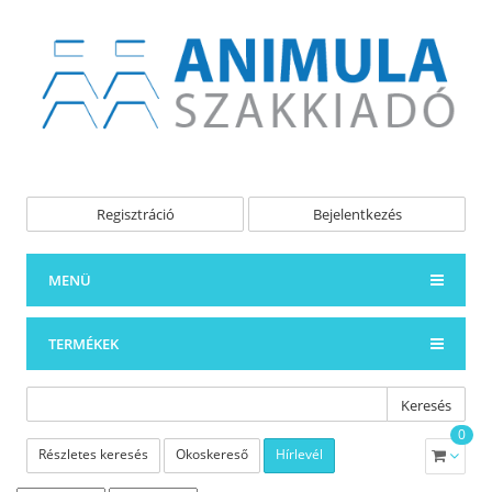
Regisztráció
Bejelentkezés
MENÜ
TERMÉKEK
Keresés
0
Részletes keresés
Okoskereső
Hírlevél