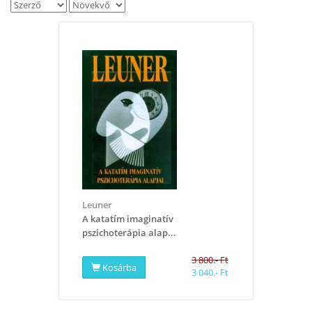
Leuner
A katatím imaginatív
pszichoterápia alap...
3 800.- Ft
Kosárba
3 040.- Ft