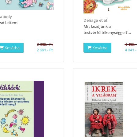
sapody
Deliága et al.
só lettem!
Mit kezdjünk a
testvérféltékenységgel?...
2 990.- Ft
4 490.-
Kosárba
Kosárba
2 691.- Ft
4 041.-