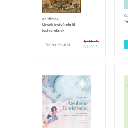
C
Boldizsár
Te
Mesék testvérekről
testvéreknek
3 499.- Ft
Beszerzés alatt
3 149.- Ft