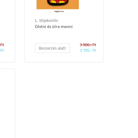
L. Stipkovits
Ölelni és ölre menni
 Ft
3 900.- Ft
Beszerzés alatt
 Ft
3 705.- Ft