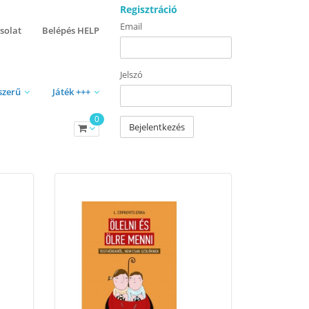
Regisztráció
Email
solat
Belépés HELP
Jelszó
szerű
Játék +++
0
Bejelentkezés