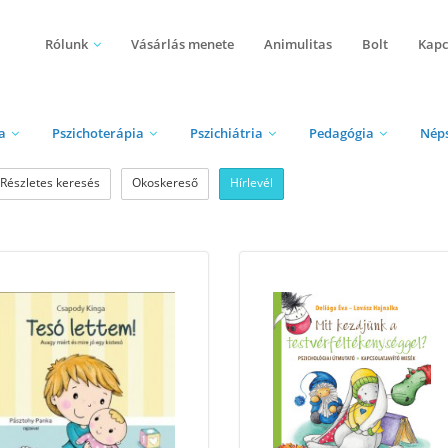
Rólunk
Vásárlás menete
Animulitas
Bolt
Kapc
a
Pszichoterápia
Pszichiátria
Pedagógia
Nép
Részletes keresés
Okoskereső
Hírlevél