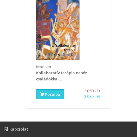
Madsen
Kollaboratív terápia nehéz
családokkal...
3 850.- Ft
Kosárba
3 080.- Ft
Kapcsolat