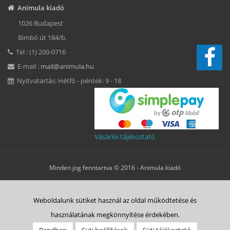
Animula kiadó
1026 Budapest
Bimbó út 184/b.
Tel : (1) 200-0716
E-mail :
mail@animula.hu
Nyitvatartás: Hétfő - péntek: 9 - 18
Vásárlói tájékoztató
Minden jog fenntartva © 2016 -
Animula kiadó
Süti beállítások
Weboldalunk sütiket használ az oldal működtetése és
ÁSZF
Adatkezelési tájékoztató
Süti tájékoztató
Szerzői jog
használatának megkönnyítése érdekében.
Rólunk
Vásárlás menete
Animulitas
Bolt
Kapcsolat