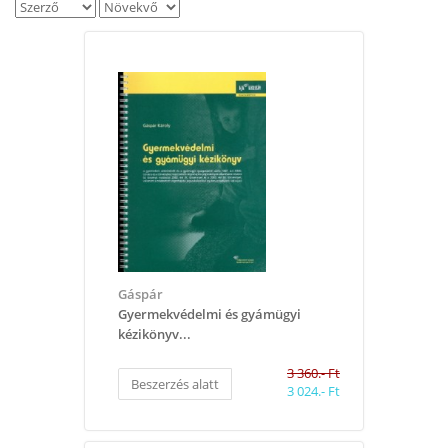
Gáspár
Gyermekvédelmi és gyámügyi
kézikönyv...
3 360.- Ft
Beszerzés alatt
3 024.- Ft