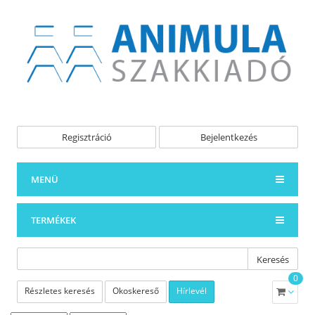
Regisztráció
Bejelentkezés
MENÜ
TERMÉKEK
Keresés
0
Részletes keresés
Okoskereső
Hírlevél