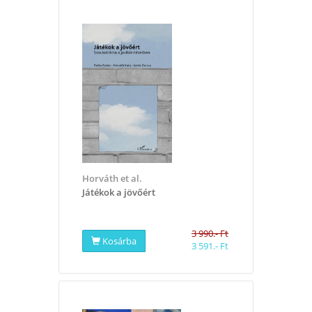
Horváth et al.
​Játékok a jövőért
3 990.- Ft
Kosárba
3 591.- Ft