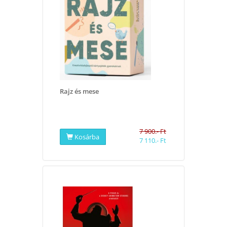
Rajz és mese
7 900.- Ft
Kosárba
7 110.- Ft