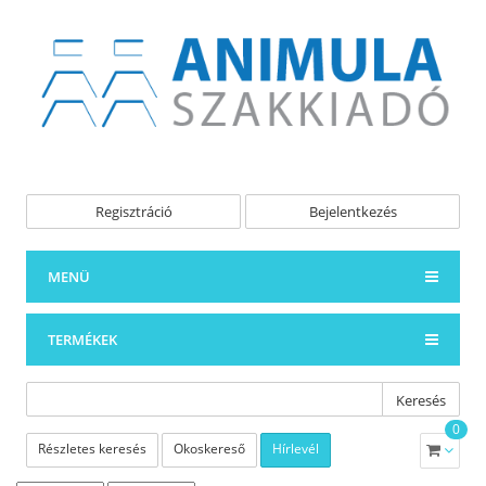
Regisztráció
Bejelentkezés
MENÜ
TERMÉKEK
Keresés
0
Részletes keresés
Okoskereső
Hírlevél