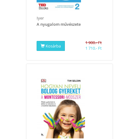
Iyer
A nyugalom művészete
1 900.- Ft
Kosárba
1 710.- Ft