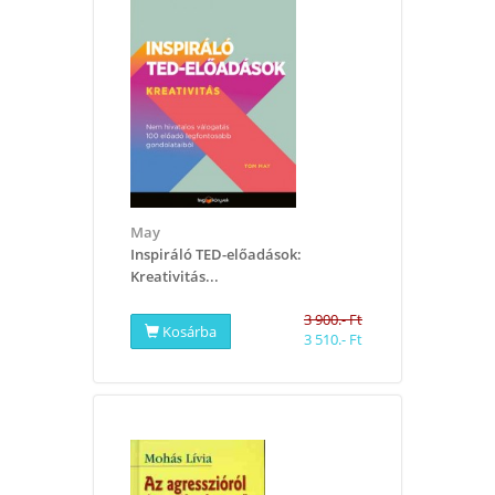
May
​Inspiráló TED-előadások:
Kreativitás...
3 900.- Ft
Kosárba
3 510.- Ft