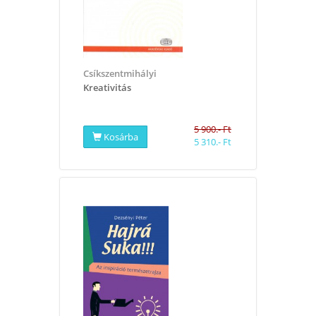
Csíkszentmihályi
Kreativitás
5 900.- Ft
Kosárba
5 310.- Ft