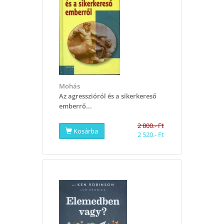
Mohás
Az agresszióról és a sikerkereső
emberrő...
2 800.- Ft
Kosárba
2 520.- Ft