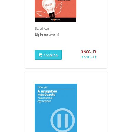
Szlafkai
Élj kreatívan!
3 900.- Ft
Kosárba
3 510.- Ft