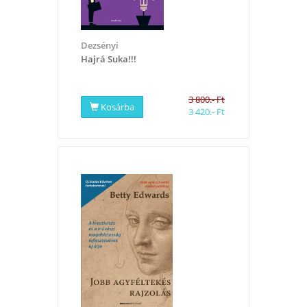
Dezsényi
​Hajrá Suka!!!
3 800.- Ft
Kosárba
3 420.- Ft