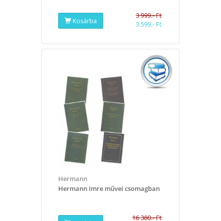
3 999.- Ft
Kosárba
3 599.- Ft
Hermann
Hermann Imre művei csomagban
16 380.- Ft