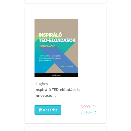
Hughes
​Inspiráló TED-előadások:
Innováció...
3 900.- Ft
Kosárba
3 510.- Ft