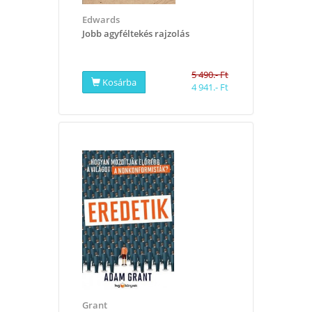
Edwards
​Jobb agyféltekés rajzolás
5 490.- Ft
Kosárba
4 941.- Ft
Grant