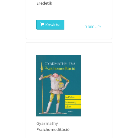
​Eredetik
Kosárba
3 900.- Ft
Gyarmathy
​Pszichomeditáció