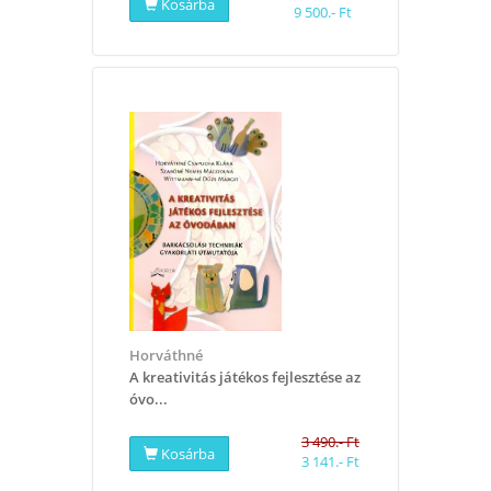
Kosárba
9 500.- Ft
Horváthné
A kreativitás játékos fejlesztése az
óvo...
3 490.- Ft
Kosárba
3 141.- Ft