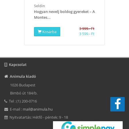
​Seldin
Hogyan nevelj boldog gyereket – A
Montes...
3 999.- Ft
Kosárba
3 599.- Ft
Kapcsolat
Animula kiadó
1026 Budapest
Bimbó út 184/b.
Tel : (1) 200-0716
E-mail :
mail@animula.hu
Nyitvatartás: Hétfő - péntek: 9 - 18