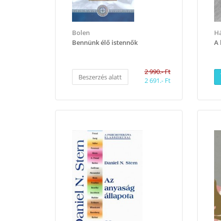
Bolen
H
Bennünk élő istennők
A 
2 990.- Ft
Beszerzés alatt
2 691.- Ft