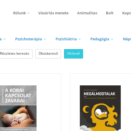
Rólunk
Vásárlás menete
Animulitas
Bolt
Kapc
a
Pszichoterápia
Pszichiátria
Pedagógia
Nép
Részletes keresés
Okoskereső
Hírlevél