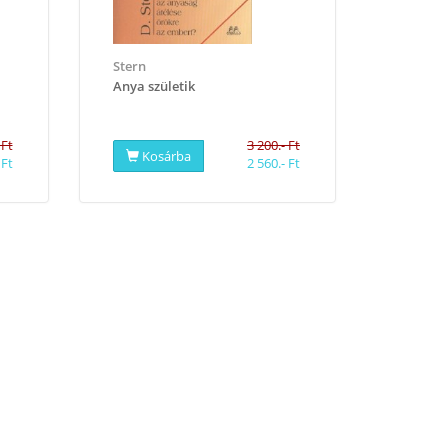
Stern
Anya születik
 Ft
3 200.- Ft
Kosárba
 Ft
2 560.- Ft