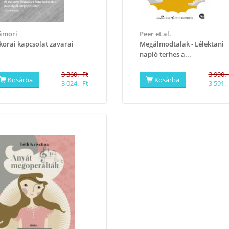
ámori
Peer et al.
korai kapcsolat zavarai
Megálmodtalak - Lélektani
napló terhes a...
3 360.- Ft
3 990.-
Kosárba
Kosárba
3 024.- Ft
3 591.-