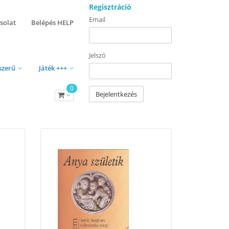
Regisztráció
Email
solat
Belépés HELP
Jelszó
szerű
Játék +++
0
Bejelentkezés