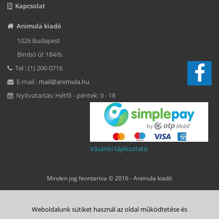
Kapcsolat
Animula kiadó
1026 Budapest
Bimbó út 184/b.
Tel : (1) 200-0716
E-mail :
mail@animula.hu
Nyitvatartás: Hétfő - péntek: 9 - 18
Vásárlói tájékoztató
Minden jog fenntartva © 2016 -
Animula kiadó
Süti beállítások
Weboldalunk sütiket használ az oldal működtetése és
ÁSZF
Adatkezelési tájékoztató
Süti tájékoztató
Szerzői jog