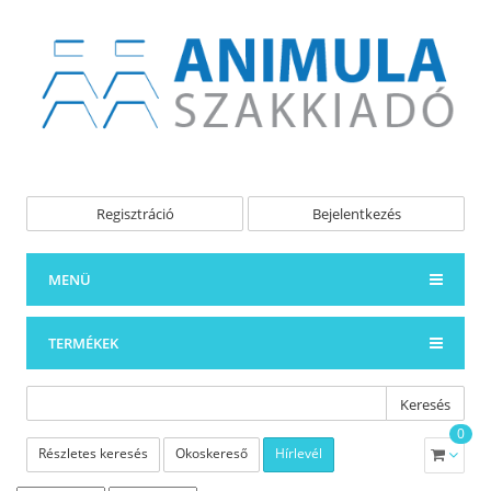
Regisztráció
Bejelentkezés
MENÜ
TERMÉKEK
Keresés
0
Részletes keresés
Okoskereső
Hírlevél