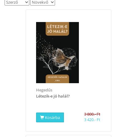
Hegedűs
Létezik-e jó halál?
3 800.- Ft
Kosárba
3 420.- Ft