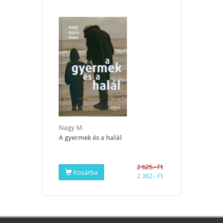
Nagy M.
A gyermek és a halál
2 625.- Ft
Kosárba
2 362.- Ft