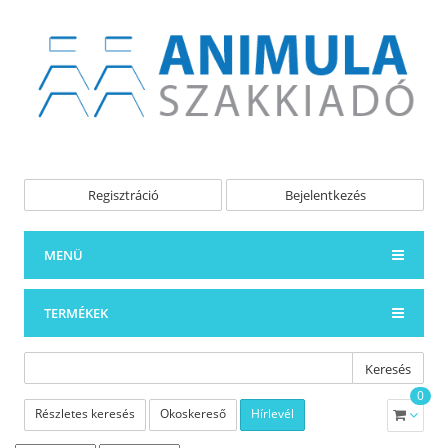
Regisztráció
Bejelentkezés
MENÜ
TERMÉKEK
Keresés
0
Részletes keresés
Okoskereső
Hírlevél