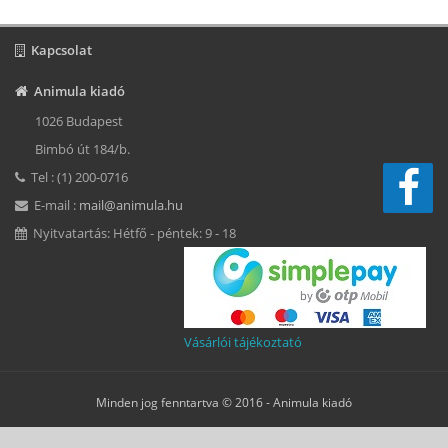
Kapcsolat
Animula kiadó
1026 Budapest
Bimbó út 184/b.
Tel : (1) 200-0716
E-mail :
mail@animula.hu
Nyitvatartás: Hétfő - péntek: 9 - 18
Vásárlói tájékoztató
Minden jog fenntartva © 2016 -
Animula kiadó
Süti beállítások