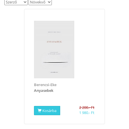
Berencsi-Eke
Anyasebek
2 200.- Ft
Kosárba
1 980.- Ft