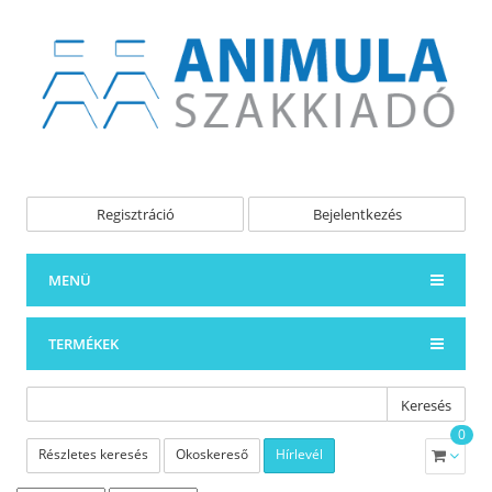
Regisztráció
Bejelentkezés
MENÜ
TERMÉKEK
Keresés
0
Részletes keresés
Okoskereső
Hírlevél