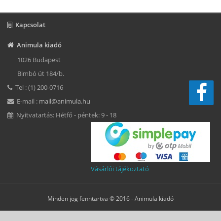
Kapcsolat
Animula kiadó
1026 Budapest
Bimbó út 184/b.
Tel : (1) 200-0716
E-mail :
mail@animula.hu
Nyitvatartás: Hétfő - péntek: 9 - 18
Vásárlói tájékoztató
Minden jog fenntartva © 2016 -
Animula kiadó
Süti beállítások