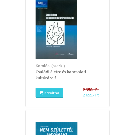
Komlósi (szerk.)
Családi életre és kapcsolati
kultúrára f...
2 950.- Ft
Kosárba
2 655.- Ft