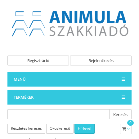
Regisztráció
Bejelentkezés
MENÜ
TERMÉKEK
Keresés
0
Részletes keresés
Okoskereső
Hírlevél