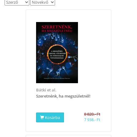
Bátki et al.
Szeretnénk, ha megszületnél!
8 820.- Ft
Kosárba
7 938.- Ft