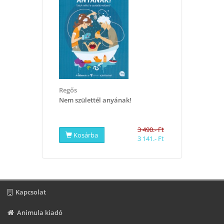
Regős
Nem születtél anyának!
3 490.- Ft
Kosárba
3 141.- Ft
Kapcsolat
Animula kiadó