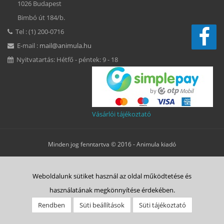
1026 Budapest
Bimbó út 184/b.
Tel : (1) 200-0716
E-mail :
mail@animula.hu
Nyitvatartás: Hétfő - péntek: 9 - 18
Vásárlói tájékoztató
Minden jog fenntartva © 2016 -
Animula kiadó
Süti beállítások
Weboldalunk sütiket használ az oldal működtetése és
ÁSZF
Adatkezelési tájékoztató
Süti tájékoztató
Szerzői jog
használatának megkönnyítése érdekében.
Rólunk
Vásárlás menete
Animulitas
Bolt
Kapcsolat
Rendben
Süti beállítások
Süti tájékoztató
Belépés HELP