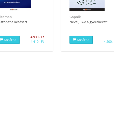
riedman
Gopnik
öszönet a késésért
Neveljük-e a gyerekeket?
4 900.- Ft
Kosárba
Kosárba
4 410.- Ft
4 200.-