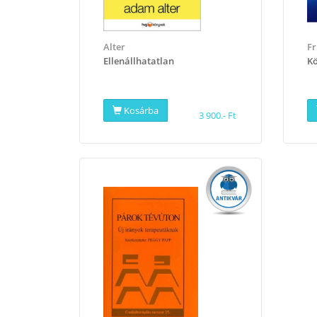
Alter
F
Ellenállhatatlan
​K
Kosárba
3 900.- Ft