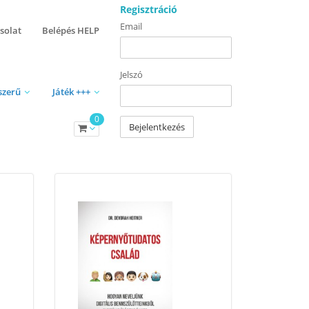
Regisztráció
Email
solat
Belépés HELP
Jelszó
szerű
Játék +++
0
Bejelentkezés