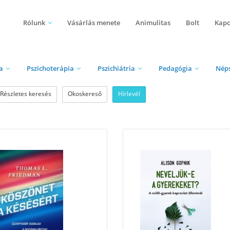
Rólunk
Vásárlás menete
Animulitas
Bolt
Kapc
a
Pszichoterápia
Pszichiátria
Pedagógia
Nép
Részletes keresés
Okoskereső
Hírlevél