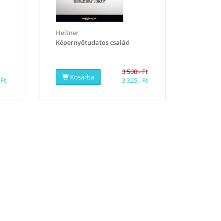
Heitner
​Képernyőtudatos család
3 500.- Ft
Kosárba
 Ft
3 325.- Ft