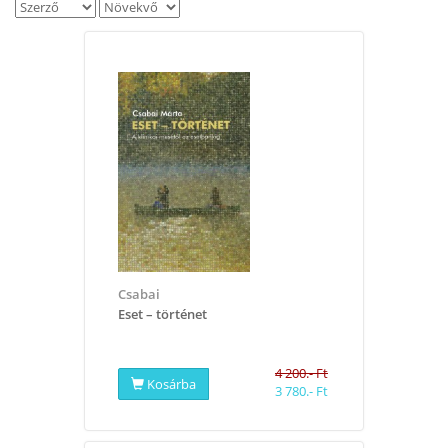
Csabai
​Eset – történet
4 200.- Ft
Kosárba
3 780.- Ft