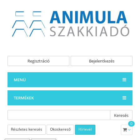
Regisztráció
Bejelentkezés
MENÜ
TERMÉKEK
Keresés
0
Részletes keresés
Okoskereső
Hírlevél