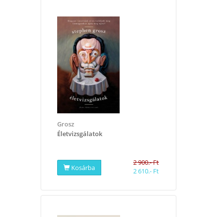
Grosz
Életvizsgálatok
2 900.- Ft
Kosárba
2 610.- Ft