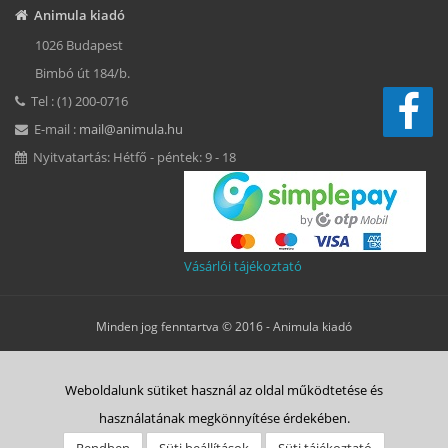
Animula kiadó
1026 Budapest
Bimbó út 184/b.
Tel : (1) 200-0716
E-mail :
mail@animula.hu
Nyitvatartás: Hétfő - péntek: 9 - 18
Vásárlói tájékoztató
Minden jog fenntartva © 2016 -
Animula kiadó
Süti beállítások
Weboldalunk sütiket használ az oldal működtetése és
ÁSZF
Adatkezelési tájékoztató
Süti tájékoztató
Szerzői jog
használatának megkönnyítése érdekében.
Rólunk
Vásárlás menete
Animulitas
Bolt
Kapcsolat