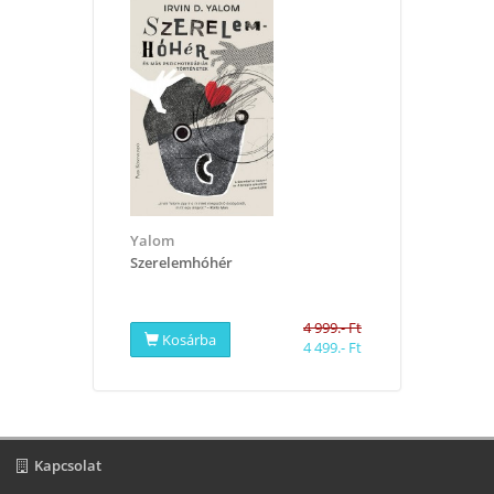
Yalom
Szerelemhóhér
4 999.- Ft
Kosárba
4 499.- Ft
Kapcsolat