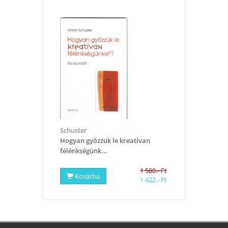
Schuster
Hogyan győzzük le kreatívan
félénkségünk...
1 580.- Ft
Kosárba
1 422.- Ft