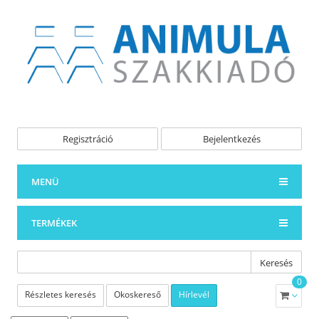
Regisztráció
Bejelentkezés
MENÜ
TERMÉKEK
Keresés
0
Részletes keresés
Okoskereső
Hírlevél