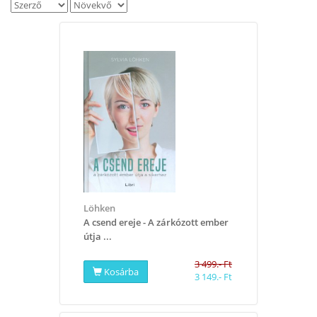
Löhken
​A csend ereje - A zárkózott ember
útja ...
3 499.- Ft
Kosárba
3 149.- Ft