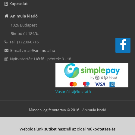
Kapcsolat
Animula kiadó
1026 Budapest
Bimbó út 184/b.
Tel : (1) 200-0716
E-mail :
mail@animula.hu
Nyitvatartás: Hétfő - péntek: 9 - 18
Vásárlói tájékoztató
Minden jog fenntartva © 2016 -
Animula kiadó
Süti beállítások
Weboldalunk sütiket használ az oldal működtetése és
ÁSZF
Adatkezelési tájékoztató
Süti tájékoztató
Szerzői jog