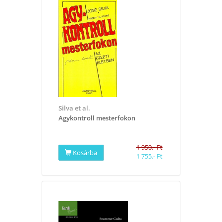
Silva et al.
Agykontroll mesterfokon
1 950.- Ft
Kosárba
1 755.- Ft