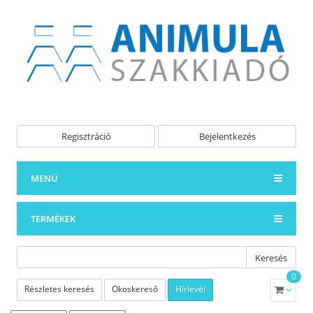
Regisztráció
Bejelentkezés
MENÜ
TERMÉKEK
Keresés
0
Részletes keresés
Okoskereső
Hírlevél