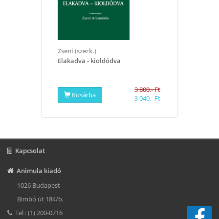
Zseni (szerk.)
Elakadva - kioldódva
3 800.- Ft
Kosárba
3 040.- Ft
Kapcsolat
Animula kiadó
1026 Budapest
Bimbó út 184/b.
Tel : (1) 200-0716