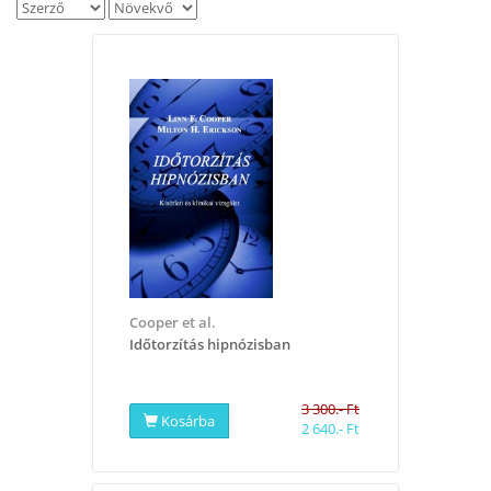
Cooper et al.
Időtorzítás hipnózisban
3 300.- Ft
Kosárba
2 640.- Ft