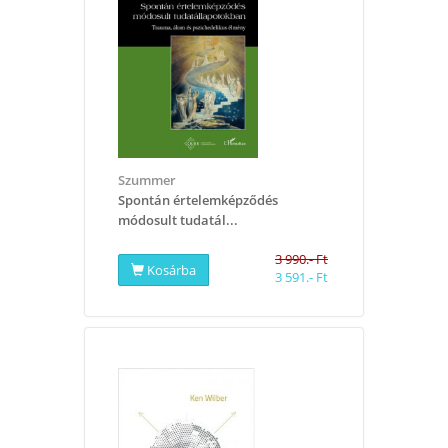
Szummer
Spontán értelemképződés
módosult tudatál...
3 990.- Ft
Kosárba
3 591.- Ft