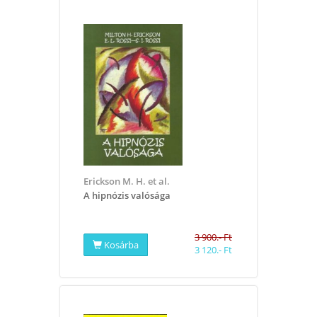
Erickson M. H. et al.
A hipnózis valósága
3 900.- Ft
Kosárba
3 120.- Ft