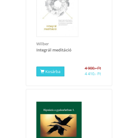
Wilber
Integrál meditáció
4 900.- Ft
Kosárba
4 410.- Ft