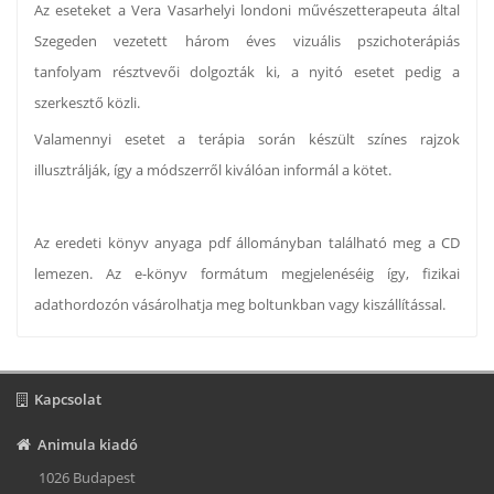
Az eseteket a Vera Vasarhelyi londoni művészetterapeuta által
Szegeden vezetett három éves vizuális pszichoterápiás
tanfolyam résztvevői dolgozták ki, a nyitó esetet pedig a
szerkesztő közli.
Valamennyi esetet a terápia során készült színes rajzok
illusztrálják, így a módszerről kiválóan informál a kötet.
Az eredeti könyv anyaga pdf állományban található meg a CD
lemezen. Az e-könyv formátum megjelenéséig így, fizikai
adathordozón vásárolhatja meg boltunkban vagy kiszállítással.
Kapcsolat
Animula kiadó
1026 Budapest