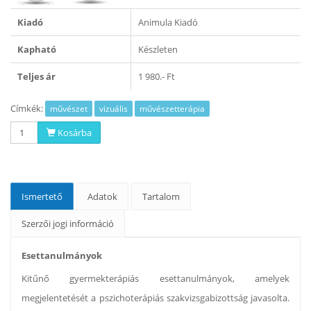
Kiadó
Animula Kiadó
Kapható
Készleten
Teljes ár
1 980.- Ft
Címkék:
művészet
vizuális
művészetterápia
Kosárba
Ismertető
Adatok
Tartalom
Szerzői jogi információ
Esettanulmányok
Kitűnő gyermekterápiás esettanulmányok, amelyek
megjelentetését a pszichoterápiás szakvizsgabizottság javasolta.