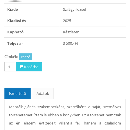
Kiadó
Szilágyi József
Kiadási év
2025
Kapható
Készleten
Teljes ár
3 500.- Ft
Címkék:
esszé
Kosárba
Ismertető
Adatok
Mentálhigiénés szakemberként, szerzőként a saját, személyes
történetemet írtam le ebben a könyvben. Ez a történet nemcsak
az én életem évtizedeit villantja fel, hanem a családom