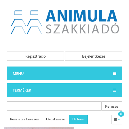
Regisztráció
Bejelentkezés
MENÜ
TERMÉKEK
Keresés
0
Részletes keresés
Okoskereső
Hírlevél