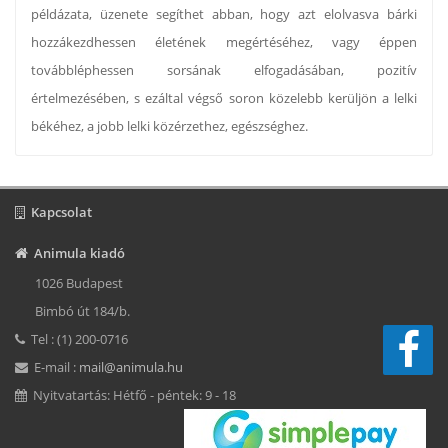
példázata, üzenete segíthet abban, hogy azt elolvasva bárki
hozzákezdhessen életének megértéséhez, vagy éppen
továbbléphessen sorsának elfogadásában, pozitív
értelmezésében, s ezáltal végső soron közelebb kerüljön a lelki
békéhez, a jobb lelki közérzethez, egészséghez.
Kapcsolat
Animula kiadó
1026 Budapest
Bimbó út 184/b.
Tel : (1) 200-0716
E-mail :
mail@animula.hu
Nyitvatartás: Hétfő - péntek: 9 - 18