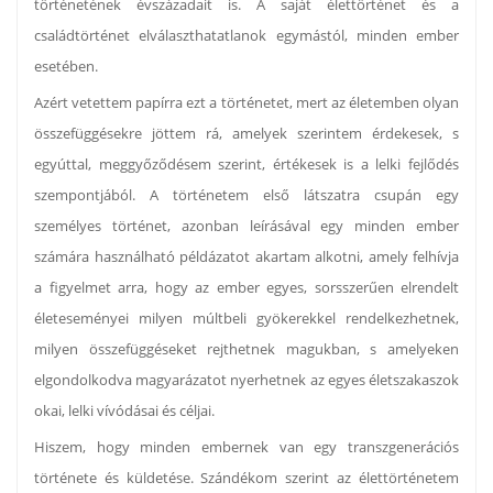
történetének évszázadait is. A saját élettörténet és a
családtörténet elválaszthatatlanok egymástól, minden ember
esetében.
Azért vetettem papírra ezt a történetet, mert az életemben olyan
összefüggésekre jöttem rá, amelyek szerintem érdekesek, s
egyúttal, meggyőződésem szerint, értékesek is a lelki fejlődés
szempontjából. A történetem első látszatra csupán egy
személyes történet, azonban leírásával egy minden ember
számára használható példázatot akartam alkotni, amely felhívja
a figyelmet arra, hogy az ember egyes, sorsszerűen elrendelt
életeseményei milyen múltbeli gyökerekkel rendelkezhetnek,
milyen összefüggéseket rejthetnek magukban, s amelyeken
elgondolkodva magyarázatot nyerhetnek az egyes életszakaszok
okai, lelki vívódásai és céljai.
Hiszem, hogy minden embernek van egy transzgenerációs
története és küldetése. Szándékom szerint az élettörténetem