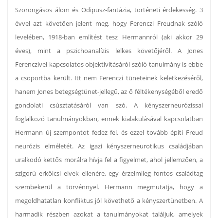
Szorongásos álom és Ödipusz-fantázia, történeti érdekesség. 3
évvel azt követően jelent meg, hogy Ferenczi Freudnak szóló
levelében, 1918-ban említést tesz Hermannról (aki akkor 29
éves), mint a pszichoanalízis lelkes követőjéről. A Jones
Ferenczivel kapcsolatos objektivitásáról szóló tanulmány is ebbe
a csoportba került. Itt nem Ferenczi tüneteinek keletkezéséről,
hanem Jones betegségtünet-jellegű, az ő féltékenységéből eredő
gondolati csúsztatásáról van szó. A kényszerneurózissal
foglalkozó tanulmányokban, ennek kialakulásával kapcsolatban
Hermann új szempontot fedez fel, és ezzel tovább építi Freud
neurózis elméletét. Az igazi kényszerneurotikus családjában
uralkodó kettős morálra hívja fel a figyelmet, ahol jellemzően, a
szigorú erkölcsi elvek ellenére, egy érzelmileg fontos családtag
szembekerül a törvénnyel. Hermann megmutatja, hogy a
megoldhatatlan konfliktus jól követhető a kényszertünetben. A
harmadik részben azokat a tanulmányokat találjuk, amelyek