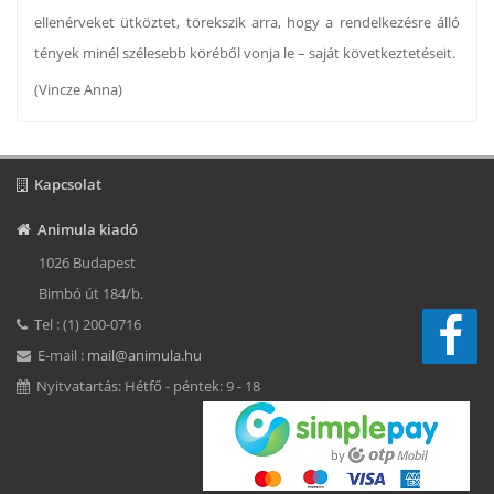
ellenérveket ütköztet, törekszik arra, hogy a rendelkezésre álló
tények minél szélesebb köréből vonja le – saját következtetéseit.
(Vincze Anna)
Kapcsolat
Animula kiadó
1026 Budapest
Bimbó út 184/b.
Tel : (1) 200-0716
E-mail :
mail@animula.hu
Nyitvatartás: Hétfő - péntek: 9 - 18