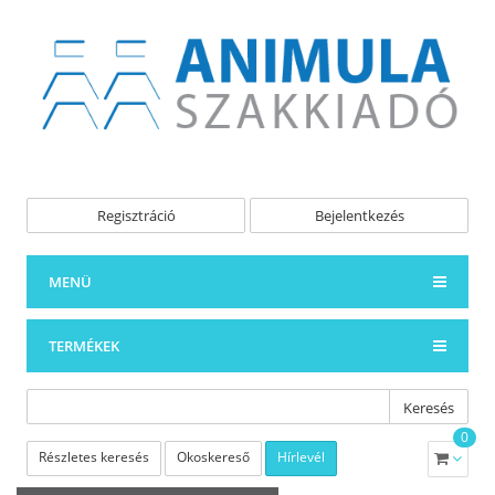
Regisztráció
Bejelentkezés
MENÜ
TERMÉKEK
Keresés
0
Részletes keresés
Okoskereső
Hírlevél