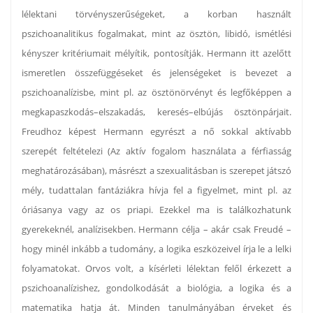
lélektani törvényszerűségeket, a korban használt
pszichoanalitikus fogalmakat, mint az ösztön, libidó, ismétlési
kényszer kritériumait mélyítik, pontosítják. Hermann itt azelőtt
ismeretlen összefüggéseket és jelenségeket is bevezet a
pszichoanalízisbe, mint pl. az ösztönörvényt és legfőképpen a
megkapaszkodás–elszakadás, keresés–elbújás ösztönpárjait.
Freudhoz képest Hermann egyrészt a nő sokkal aktívabb
szerepét feltételezi (Az aktív fogalom használata a férfiasság
meghatározásában), másrészt a szexualitásban is szerepet játszó
mély, tudattalan fantáziákra hívja fel a figyelmet, mint pl. az
óriásanya vagy az os priapi. Ezekkel ma is találkozhatunk
gyerekeknél, analízisekben. Hermann célja – akár csak Freudé –
hogy minél inkább a tudomány, a logika eszközeivel írja le a lelki
folyamatokat. Orvos volt, a kísérleti lélektan felől érkezett a
pszichoanalízishez, gondolkodását a biológia, a logika és a
matematika hatja át. Minden tanulmányában érveket és