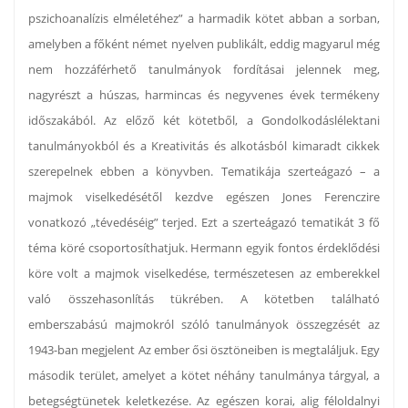
pszichoanalízis elméletéhez” a harmadik kötet abban a sorban,
amelyben a főként német nyelven publikált, eddig magyarul még
nem hozzáférhető tanulmányok fordításai jelennek meg,
nagyrészt a húszas, harmincas és negyvenes évek termékeny
időszakából. Az előző két kötetből, a Gondolkodáslélektani
tanulmányokból és a Kreativitás és alkotásból kimaradt cikkek
szerepelnek ebben a könyvben. Tematikája szerteágazó – a
majmok viselkedésétől kezdve egészen Jones Ferenczire
vonatkozó „tévedéséig” terjed. Ezt a szerteágazó tematikát 3 fő
téma köré csoportosíthatjuk. Hermann egyik fontos érdeklődési
köre volt a majmok viselkedése, természetesen az emberekkel
való összehasonlítás tükrében. A kötetben található
emberszabású majmokról szóló tanulmányok összegzését az
1943-ban megjelent Az ember ősi ösztöneiben is megtaláljuk. Egy
második terület, amelyet a kötet néhány tanulmánya tárgyal, a
betegségtünetek keletkezése. Az egészen korai, alig féloldalnyi