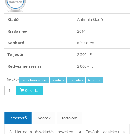
Kiadó
Animula Kiadó
Kiadási év
2014
Kapható
Készleten
Teljes ár
2 500.- Ft
Kedvezményes ár
2 000.- Ft
Címkék:
pszichoanalízis
analízis
főemlős
tünetek
Kosárba
Ismertető
Adatok
Tartalom
A Hermann összkiadás részeként, a „További adalékok a