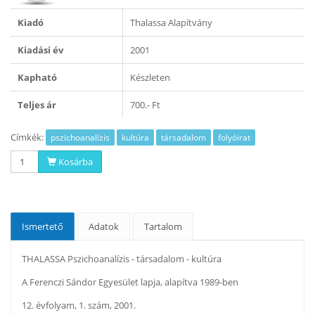
Kiadó
Thalassa Alapítvány
Kiadási év
2001
Kapható
Készleten
Teljes ár
700.- Ft
Címkék:
pszichoanalízis
kultúra
társadalom
folyóirat
Kosárba
Ismertető
Adatok
Tartalom
THALASSA Pszichoanalízis - társadalom - kultúra
A Ferenczi Sándor Egyesület lapja, alapítva 1989-ben
12. évfolyam, 1. szám, 2001.