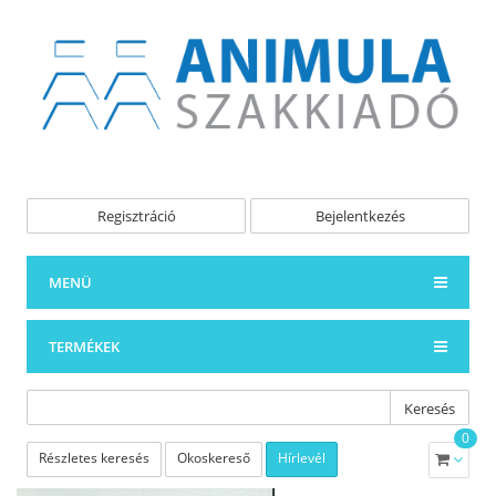
Regisztráció
Bejelentkezés
MENÜ
TERMÉKEK
Keresés
0
Részletes keresés
Okoskereső
Hírlevél