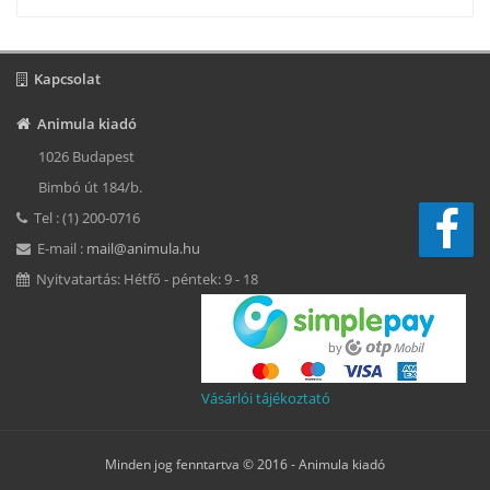
Kapcsolat
Animula kiadó
1026 Budapest
Bimbó út 184/b.
Tel : (1) 200-0716
E-mail :
mail@animula.hu
Nyitvatartás: Hétfő - péntek: 9 - 18
Vásárlói tájékoztató
Minden jog fenntartva © 2016 -
Animula kiadó