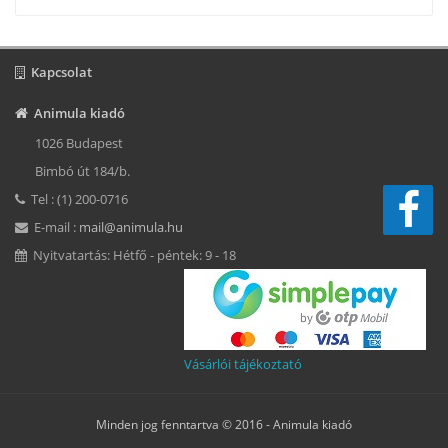
Kapcsolat
Animula kiadó
1026 Budapest
Bimbó út 184/b.
Tel : (1) 200-0716
E-mail :
mail@animula.hu
Nyitvatartás: Hétfő - péntek: 9 - 18
Vásárlói tájékoztató
Minden jog fenntartva © 2016 -
Animula kiadó