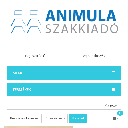
Regisztráció
Bejelentkezés
MENÜ
TERMÉKEK
Keresés
0
Részletes keresés
Okoskereső
Hírlevél