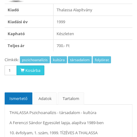
Kiadó
Thalassa Alapítvány
Kiadási év
1999
Kapható
Készleten
Teljes ár
700.- Ft
Címkék:
pszichoanalízis
kultúra
társadalom
folyóirat
Kosárba
Ismertető
Adatok
Tartalom
THALASSA Pszichoanalízis - társadalom - kultúra
A Ferenczi Sándor Egyesület lapja, alapítva 1989-ben
10. évfolyam, 1. szám, 1999. TÍZÉVES A THALASSA