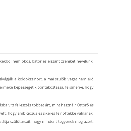
kekből nem okos, bátor és elszánt zseniket nevelünk,
 elvágják a köldökzsinórt, a mai szülők véget nem érő
ermeke képességét kibontakoztassa, felismeri-e, hogy
ba vitt fejlesztés többet árt, mint használ? Úttörő és
ett, hogy ambiciózus és sikeres felnőttekké válnának,
uzdítja szülőtársait, hogy mindent tegyenek meg azért,