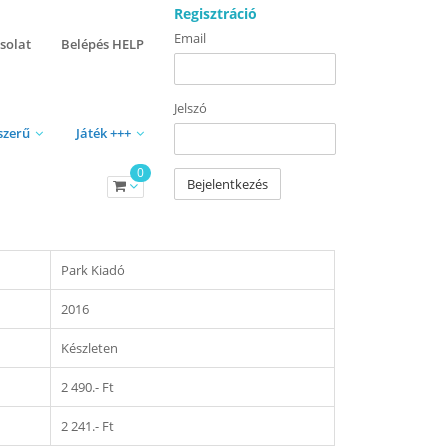
Regisztráció
Email
solat
Belépés HELP
Jelszó
szerű
Játék +++
0
Bejelentkezés
Park Kiadó
2016
Készleten
2 490.- Ft
2 241.- Ft