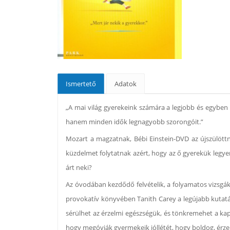
Ismertető
Adatok
„A mai világ gyerekeink számára a legjobb és egyben
hanem minden idők legnagyobb szorongóit.”
Mozart a magzatnak, Bébi Einstein-DVD az újszülöttne
küzdelmet folytatnak azért, hogy az ő gyerekük legy
árt neki?
Az óvodában kezdődő felvételik, a folyamatos vizsgák 
provokatív könyvében Tanith Carey a legújabb kutatás
sérülhet az érzelmi egészségük, és tönkremehet a kapc
hogy megóvják gyermekeik jóllétét, hogy boldog, érze