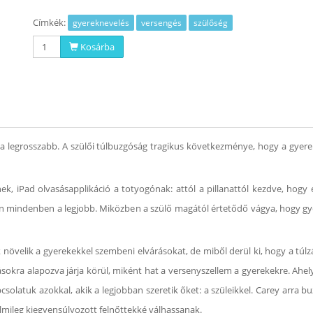
Címkék:
gyereknevelés
versengés
szülőség
Kosárba
 a legrosszabb. A szülői túlbuzgóság tragikus következménye, hogy a gyere
k, iPad olvasásapplikáció a totyogónak: attól a pillanattól kezdve, hogy
en mindenben a legjobb. Miközben a szülő magától értetődő vágya, hogy gy
növelik a gyerekekkel szembeni elvárásokat, de miből derül ki, hogy a túlzás
okra alapozva járja körül, miként hat a versenyszellem a gyerekekre. Ahely
solatuk azokkal, akik a legjobban szeretik őket: a szüleikkel. Carey arra b
lmileg kiegyensúlyozott felnőttekké válhassanak.