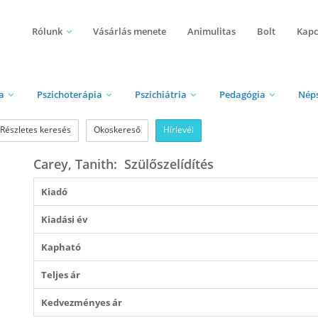
Rólunk
Vásárlás menete
Animulitas
Bolt
Kapc
a
Pszichoterápia
Pszichiátria
Pedagógia
Nép
Részletes keresés
Okoskereső
Hírlevél
Carey, Tanith: Szülőszelídítés
Kiadó
Kiadási év
Kapható
Teljes ár
Kedvezményes ár