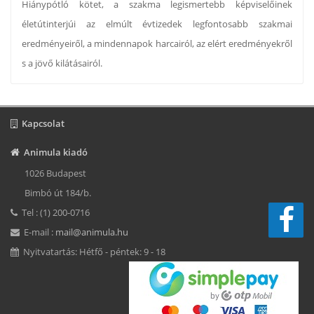
Hiánypótló kötet, a szakma legismertebb képviselőinek
életútinterjúi az elmúlt évtizedek legfontosabb szakmai
eredményeiről, a mindennapok harcairól, az elért eredményekről
s a jövő kilátásairól.
Kapcsolat
Animula kiadó
1026 Budapest
Bimbó út 184/b.
Tel : (1) 200-0716
E-mail :
mail@animula.hu
Nyitvatartás: Hétfő - péntek: 9 - 18