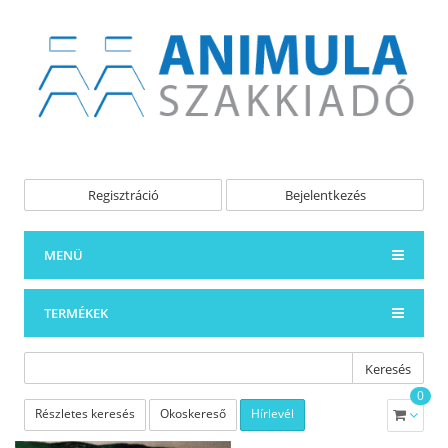
Regisztráció
Bejelentkezés
MENÜ
TERMÉKEK
Keresés
0
Részletes keresés
Okoskereső
Hírlevél