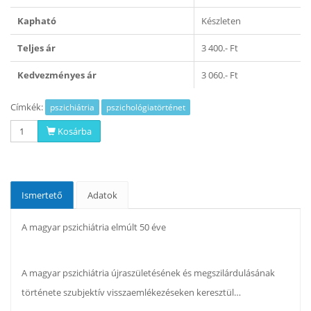
Kapható
Készleten
Teljes ár
3 400.- Ft
Kedvezményes ár
3 060.- Ft
Címkék:
pszichiátria
pszichológiatörténet
Kosárba
Ismertető
Adatok
A magyar pszichiátria elmúlt 50 éve
A magyar pszichiátria újraszületésének és megszilárdulásának
története szubjektív visszaemlékezéseken keresztül…