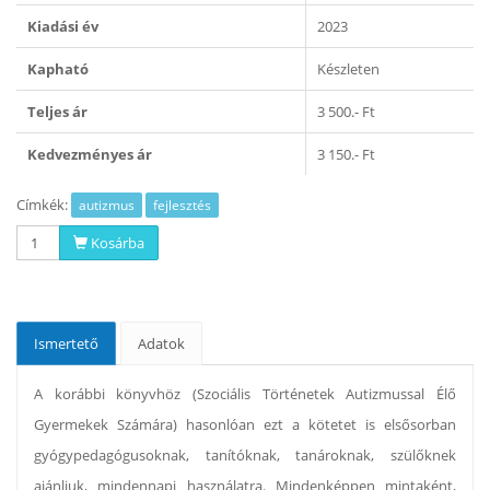
Kiadási év
2023
Kapható
Készleten
Teljes ár
3 500.- Ft
Kedvezményes ár
3 150.- Ft
Címkék:
autizmus
fejlesztés
Kosárba
Ismertető
Adatok
A korábbi könyvhöz (Szociális Történetek Autizmussal Élő
Gyermekek Számára) hasonlóan ezt a kötetet is elsősorban
gyógypedagógusoknak, tanítóknak, tanároknak, szülőknek
ajánljuk, mindennapi használatra. Mindenképpen mintaként,