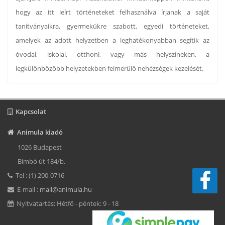
hogy az itt leírt történeteket felhasználva írjanak a saját
tanítványaikra, gyermekükre szabott, egyedi történeteket,
amelyek az adott helyzetben a leghatékonyabban segítik az
óvodai, iskolai, otthoni, vagy más helyszíneken, a
legkülönbözőbb helyzetekben felmerülő nehézségek kezelését.
Kapcsolat
Animula kiadó
1026 Budapest
Bimbó út 184/b.
Tel : (1) 200-0716
E-mail :
mail@animula.hu
Nyitvatartás: Hétfő - péntek: 9 - 18