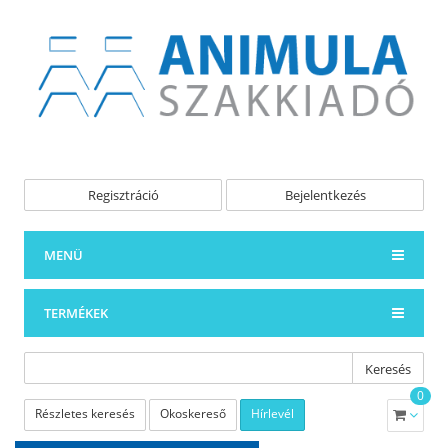
Regisztráció
Bejelentkezés
MENÜ
TERMÉKEK
Keresés
0
Részletes keresés
Okoskereső
Hírlevél