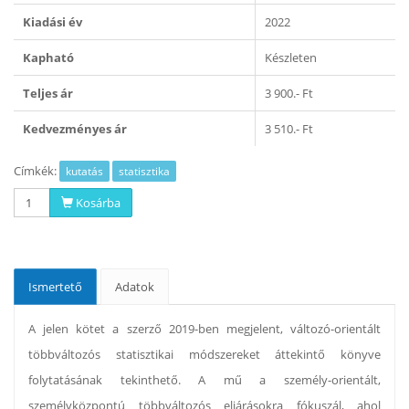
Kiadási év
2022
Kapható
Készleten
Teljes ár
3 900.- Ft
Kedvezményes ár
3 510.- Ft
Címkék:
kutatás
statisztika
Kosárba
Ismertető
Adatok
A jelen kötet a szerző 2019-ben megjelent, változó-orientált
többváltozós statisztikai módszereket áttekintő könyve
folytatásának tekinthető. A mű a személy-orientált,
személyközpontú többváltozós eljárásokra fókuszál, ahol