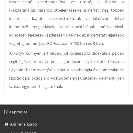
modell-alapú klaszteranalízist. Az utolsó, 8. fejezet a
klaszteranalízis hasznos utóelemzéseivel ismertet meg, többek
között a kapott klaszterstruktúrák validálásával, illetve
különböző megoldások összehasonlításának módszereivel.
Mindezen fejezetek részletesen kitérnek az ismertetett eljárások
végrehajtási módjára ROPstatban, SPSS-ben és R-ben.
A könyv könnyen érthetően, jól kiválasztott didaktikus példák
segítségével mutatja be a gondosan kiválasztott témákat.
Egyaránt hasznos segítője lehet a pszichológia és a társszakmák
(szociológia, biológia, orvostudomány) kutatóinak, valamint ilyen
szakos egyetemi hallgatóknak.
Kapcsolat
Animula kiadó