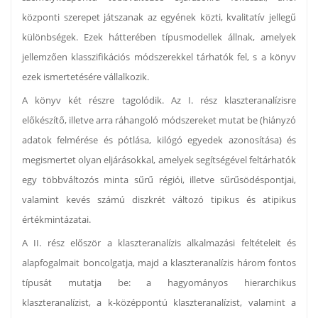
központi szerepet játszanak az egyének közti, kvalitatív jellegű
különbségek. Ezek hátterében típusmodellek állnak, amelyek
jellemzően klasszifikációs módszerekkel tárhatók fel, s a könyv
ezek ismertetésére vállalkozik.
A könyv két részre tagolódik. Az I. rész klaszteranalízisre
előkészítő, illetve arra ráhangoló módszereket mutat be (hiányzó
adatok felmérése és pótlása, kilógó egyedek azonosítása) és
megismertet olyan eljárásokkal, amelyek segítségével feltárhatók
egy többváltozós minta sűrű régiói, illetve sűrűsödéspontjai,
valamint kevés számú diszkrét változó tipikus és atipikus
értékmintázatai.
A II. rész először a klaszteranalízis alkalmazási feltételeit és
alapfogalmait boncolgatja, majd a klaszteranalízis három fontos
típusát mutatja be: a hagyományos hierarchikus
klaszteranalízist, a k-középpontú klaszteranalízist, valamint a