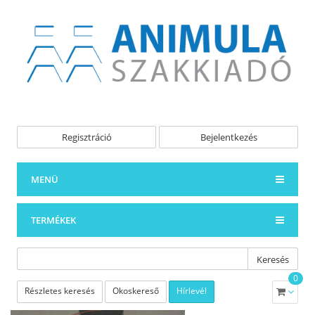
Regisztráció
Bejelentkezés
MENÜ
TERMÉKEK
Keresés
0
Részletes keresés
Okoskereső
Hírlevél