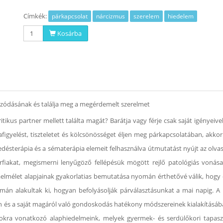
Címkék:
párkapcsolat
nárcizmus
szerelem
hiedelem
Kosárba
nzódásának és találja meg a megérdemelt szerelmet
tikus partner mellett találta magát? Barátja vagy férje csak saját igényeiv
afigyelést, tiszteletet és kölcsönösséget éljen meg párkapcsolatában, akko
edésterápia és a sématerápia elemeit felhasználva útmutatást nyújt az olva
érfiakat, megismerni lenyűgöző fellépésük mögött rejlő patológiás vonásai
elmélet alapjainak gyakorlatias bemutatása nyomán érthetővé válik, hog
án alakultak ki, hogyan befolyásolják párválasztásunkat a mai napig. A 
 és a saját magáról való gondoskodás hatékony módszereinek kialakításáb
ra vonatkozó alaphiedelmeink, melyek gyermek- és serdülőkori tapaszta