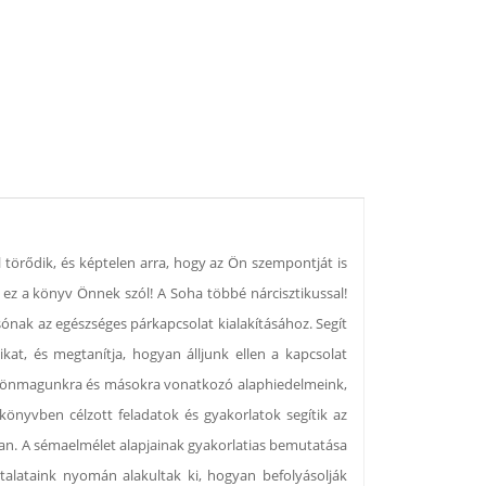
el törődik, és képtelen arra, hogy az Ön szempontját is
r ez a könyv Önnek szól! A Soha többé nárcisztikussal!
sónak az egészséges párkapcsolat kialakításához. Segít
kat, és megtanítja, hogyan álljunk ellen a kapcsolat
y önmagunkra és másokra vonatkozó alaphiedelmeink,
könyvben célzott feladatok és gyakorlatok segítik az
an. A sémaelmélet alapjainak gyakorlatias bemutatása
lataink nyomán alakultak ki, hogyan befolyásolják