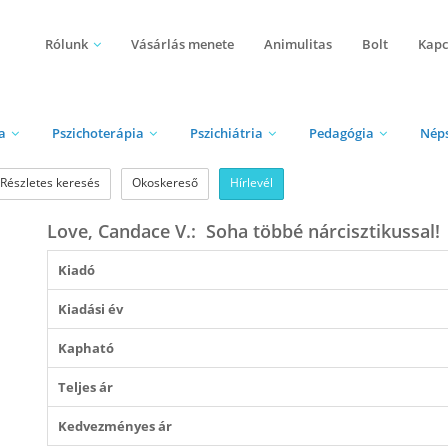
Rólunk
Vásárlás menete
Animulitas
Bolt
Kapc
a
Pszichoterápia
Pszichiátria
Pedagógia
Nép
Részletes keresés
Okoskereső
Hírlevél
Love, Candace V.: ​Soha többé nárcisztikussal!
Kiadó
Kiadási év
Kapható
Teljes ár
Kedvezményes ár