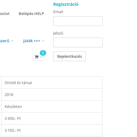
Regisztráció
Email
solat
Belépés HELP
Jelszó
szerű
Játék +++
0
Bejelentkezés
Oriold és társai
2018
Készleten
3 450.- Ft
3 105.- Ft