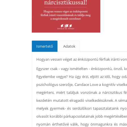
Ismertető
Adatok
Hogyan vessen véget az énközpontú férfiak iránti vo
Egyszer csak - vagy ismételten - énközpontú, önző, kri
figyelembe vegye? Ha úgy érzi, eljött az idő, hogy od
pszichológus szerzője, Candace Love a kognitív viselk
megérteni, miért találjuk vonzónak a nárcisztikus f
kezdetén mutatott elragadó viselkedésüknek. A séma
melyek gyermek- és serdülőkori tapasztalataink nyom
olvasót korábbi párkapcsolatainak jobb megértésében
nyomán érthetővé válik, hogy önmagunkra és mások