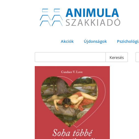
Akciók
Újdonságok
Pszichológi
Keresés