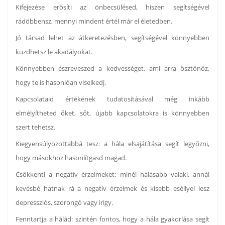
Kifejezése erősíti az önbecsülésed, hiszen segítségével
rádöbbensz, mennyi mindent értél már el életedben.
Jó társad lehet az átkeretezésben, segítségével könnyebben
küzdhetsz le akadályokat.
Könnyebben észreveszed a kedvességet, ami arra ösztönöz,
hogy te is hasonlóan viselkedj.
Kapcsolataid értékének tudatosításával még inkább
elmélyítheted őket, sőt, újabb kapcsolatokra is könnyebben
szert tehetsz.
Kiegyensúlyozottabbá tesz: a hála elsajátítása segít legyőzni,
hogy másokhoz hasonlítgasd magad.
Csökkenti a negatív érzelmeket: minél hálásabb valaki, annál
kevésbé hatnak rá a negatív érzelmek és kisebb eséllyel lesz
depressziós, szorongó vagy irigy.
Fenntartja a hálád: szintén fontos, hogy a hála gyakorlása segít