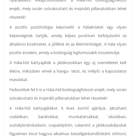
nyaraláskor, kikapcsolódáskor a Hála-híd boldogságfokozó
erejét, mely során szórakoztató és inspiráló pillanatokban lehet
részetek!
A pozitív pszichológia képviselői a hálaérzetet egy olyan
képességnek tartják, amely képes pozitívan befolyásolni az
általános közérzetet, a jóllétet és az életminőséget. A hála olyan
pozitív érzelem, amely a boldogság legfontosabb összetevője.
A Hála-híd kártyajáték a játékosokban egy új szemléletet kelt
életre, miközben emeli a hangu- latot, és mélyíti a kapcsolatot
másokkal.
Fedezzétek fel ti is a Hála-híd boldogságfokozó erejét, mely során
szórakoztató és inspiráló pillanatokban lehet részetek!
A Hála-híd kártyajátékot 6 éves kortól ajánljuk. Játszható
családban, barátokkal, munkatársakkal, iskolában,
osztálykiránduláson, csapatépítőn, valamint a játékszabályokat
figyelmen kívül hagyva alkalmas beszélgetésindítóként otthoni,