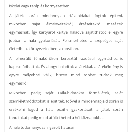
iskolai vagy terápiás környezetben.
A játék során mindannyian Hála-hidakat fogtok építeni,
miközben saját élményeitekről, érzéseitekről meséltek
egymásnak. Így kártyáról kártya haladva sajátíthatod el egyre
jobban a hála gyakorlását. Felismerheted a szépséget saját
életedben, környezetedben, a mostban.
A felmerülő témakörökön keresztül ráadásul egymáshoz is
kapcsolódhattok. És ahogy haladtok a játékkal, a játékélmény is
egyre mélyebbé válik, hiszen mind többet tudtok meg
egymásról.
Miközben pedig saját Hála-hidatokat formáljátok, saját
szemléletmódotokat is építitek. Idővel a mindennapjaid során is
érzékelni fogod a hála pozitív gyakorlásait, a játék során
tanultakat pedig mind átültetheted a hétköznapokba.
A hála tudományosan igazolt hatásai