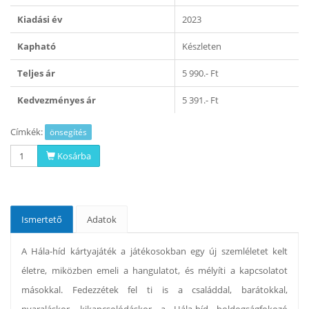
Kiadási év
2023
Kapható
Készleten
Teljes ár
5 990.- Ft
Kedvezményes ár
5 391.- Ft
Címkék:
önsegítés
Kosárba
Ismertető
Adatok
A Hála-híd kártyajáték a játékosokban egy új szemléletet kelt
életre, miközben emeli a hangulatot, és mélyíti a kapcsolatot
másokkal. Fedezzétek fel ti is a családdal, barátokkal,