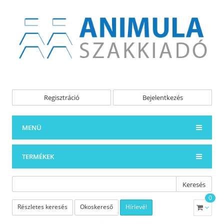
Regisztráció
Bejelentkezés
MENÜ
TERMÉKEK
Keresés
0
Részletes keresés
Okoskereső
Hírlevél