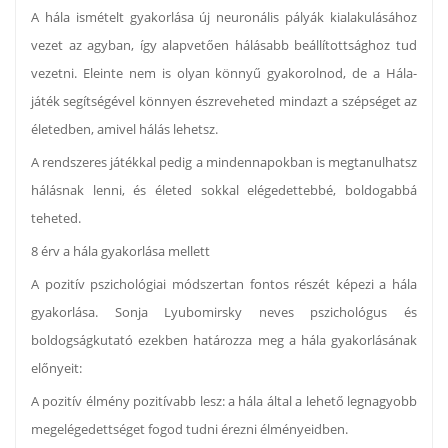
A hála ismételt gyakorlása új neuronális pályák kialakulásához
vezet az agyban, így alapvetően hálásabb beállítottsághoz tud
vezetni. Eleinte nem is olyan könnyű gyakorolnod, de a Hála-
játék segítségével könnyen észreveheted mindazt a szépséget az
életedben, amivel hálás lehetsz.
A rendszeres játékkal pedig a mindennapokban is megtanulhatsz
hálásnak lenni, és életed sokkal elégedettebbé, boldogabbá
teheted.
8 érv a hála gyakorlása mellett
A pozitív pszichológiai módszertan fontos részét képezi a hála
gyakorlása. Sonja Lyubomirsky neves pszichológus és
boldogságkutató ezekben határozza meg a hála gyakorlásának
előnyeit:
A pozitív élmény pozitívabb lesz: a hála által a lehető legnagyobb
megelégedettséget fogod tudni érezni élményeidben.