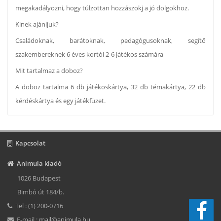
megakadályozni, hogy túlzottan hozzászokj a jó dolgokhoz.
Kinek ajánljuk?
Családoknak, barátoknak, pedagógusoknak, segítő
szakembereknek 6 éves kortól 2-6 játékos számára
Mit tartalmaz a doboz?
A doboz tartalma 6 db játékoskártya, 32 db témakártya, 22 db
kérdéskártya és egy játékfüzet.
Kapcsolat
Animula kiadó
1026 Budapest
Bimbó út 184/b.
Tel : (1) 200-0716
E-mail :
mail@animula.hu