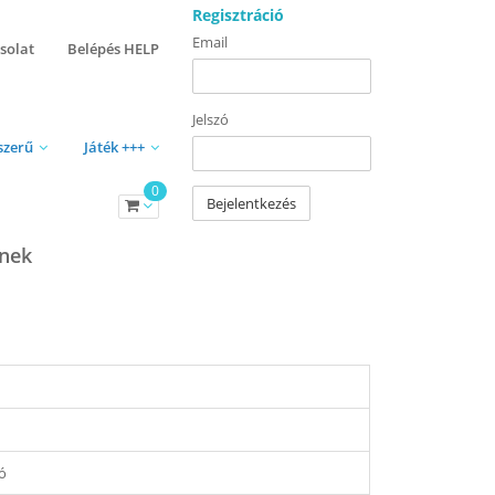
Regisztráció
Email
solat
Belépés HELP
Jelszó
szerű
Játék +++
0
Bejelentkezés
knek
ó