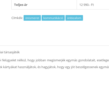
Teljes ár
12 990.- Ft
Címkék:
önismeret
kommunikáció
önbizalom
ai társasjáték
ülői felügyelet nélkül, hogy jobban megismerjék egymás gondolatait, esetle
mek kártyákat használjátok, és hagyjátok, hogy egy jót beszélgessenek egymá