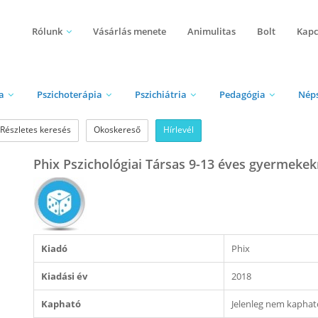
Rólunk
Vásárlás menete
Animulitas
Bolt
Kapc
a
Pszichoterápia
Pszichiátria
Pedagógia
Nép
Részletes keresés
Okoskereső
Hírlevél
Phix Pszichológiai Társas 9-13 éves gyermeke
Kiadó
Phix
Kiadási év
2018
Kapható
Jelenleg nem kaphat