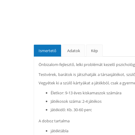
Ismertető
Adatok
Kép
Önbizalom-fejlesztő, lelki problémát kezelő pszichológi
Testvérek, barátok is játszhatják a társasjátékot, sz
Vegyétek ki a szülő kártyákat a játékból, csak a gyer
Életkor: 9-13 éves kiskamaszok számára
Játékosok száma: 2-4 játékos
Játékidő: Kb. 30-60 perc
A doboz tartalma
játéktábla