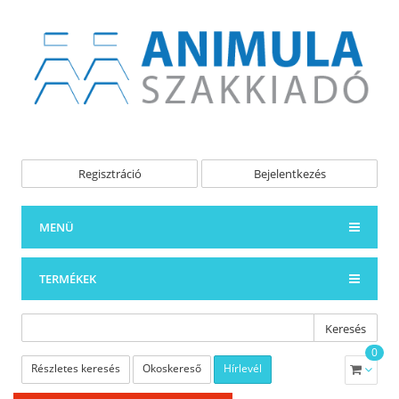
Regisztráció
Bejelentkezés
MENÜ
TERMÉKEK
Keresés
0
Részletes keresés
Okoskereső
Hírlevél