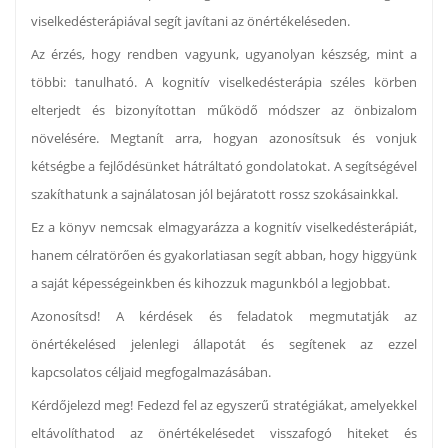
viselkedésterápiával segít javítani az önértékeléseden.
Az érzés, hogy rendben vagyunk, ugyanolyan készség, mint a
többi: tanulható. A kognitív viselkedésterápia széles körben
elterjedt és bizonyítottan működő módszer az önbizalom
növelésére. Megtanít arra, hogyan azonosítsuk és vonjuk
kétségbe a fejlődésünket hátráltató gondolatokat. A segítségével
szakíthatunk a sajnálatosan jól bejáratott rossz szokásainkkal.
Ez a könyv nemcsak elmagyarázza a kognitív viselkedésterápiát,
hanem célratörően és gyakorlatiasan segít abban, hogy higgyünk
a saját képességeinkben és kihozzuk magunkból a legjobbat.
Azonosítsd! A kérdések és feladatok megmutatják az
önértékelésed jelenlegi állapotát és segítenek az ezzel
kapcsolatos céljaid megfogalmazásában.
Kérdőjelezd meg! Fedezd fel az egyszerű stratégiákat, amelyekkel
eltávolíthatod az önértékelésedet visszafogó hiteket és