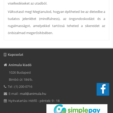
viselkedéseket az utadból.
Változtasd meg! Megtanulod, hogyan építheted be az életedbe a
tudatos jelenlétet (mindfulness), az öngondoskodást és a
rugalmasságot, amelyekkel tartóssá teheted a sikereidet az
önbizalmad megerősítésében.
Kapcsolat
Animula kiadó
1026 Budapest
Bimbó út 184/b.
Tel : (1) 200-0716
E-mail :
mail@animula.hu
Nyitvatartás: Hétfő - péntek: 9 - 18