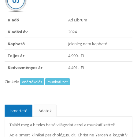
Kiadó
Ad Librum
Kiadási év
2024
Kapható
Jelenleg nem kapható
Teljes ár
4 990.- Ft
Kedvezményes ár
4 491.- Ft
Címkék:
önértékelés
munkafüzet
Ismertető
Adatok
Találd meg a hiteles belső világodat ezzel a munkafüzettel!
Az elismert klinikai pszichológus, dr. Christine Yarosh a kognitív