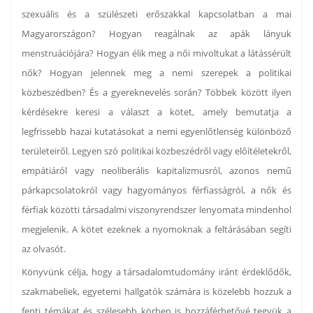
szexuális és a szülészeti erőszakkal kapcsolatban a mai
Magyarországon? Hogyan reagálnak az apák lányuk
menstruációjára? Hogyan élik meg a női mivoltukat a látássérült
nők? Hogyan jelennek meg a nemi szerepek a politikai
közbeszédben? És a gyereknevelés során? Többek között ilyen
kérdésekre keresi a választ a kötet, amely bemutatja a
legfrissebb hazai kutatásokat a nemi egyenlőtlenség különböző
területeiről. Legyen szó politikai közbeszédről vagy előítéletekről,
empátiáról vagy neoliberális kapitalizmusról, azonos nemű
párkapcsolatokról vagy hagyományos férfiasságról, a nők és
férfiak közötti társadalmi viszonyrendszer lenyomata mindenhol
megjelenik. A kötet ezeknek a nyomoknak a feltárásában segíti
az olvasót.
Könyvünk célja, hogy a társadalomtudomány iránt érdeklődők,
szakmabeliek, egyetemi hallgatók számára is közelebb hozzuk a
fenti témákat és szélesebb körben is hozzáférhetővé tegyük a