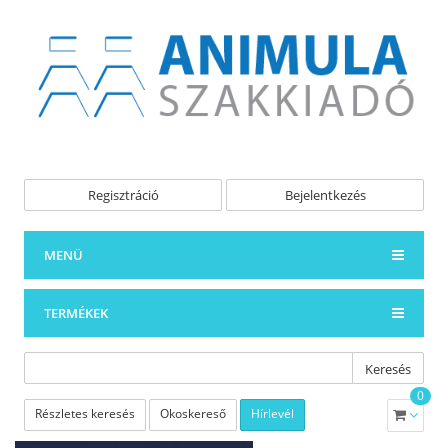
Regisztráció
Bejelentkezés
MENÜ
TERMÉKEK
Keresés
0
Részletes keresés
Okoskereső
Hírlevél