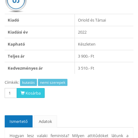
Kiadó
Oriold és Társai
Kiadási év
2022
Kapható
Készleten
Teljes ár
3 900.- Ft
Kedvezményes ár
3 510.- Ft
Címkék:
kutatás
nemi szerepek
Kosárba
Ismertető
Adatok
Hogyan lesz valaki feminista? Milyen attitűdöket látunk a