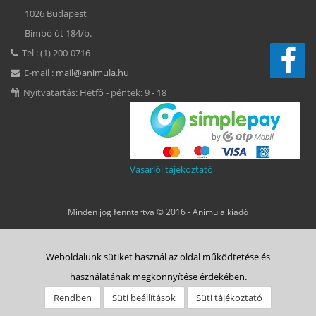
1026 Budapest
Bimbó út 184/b.
Tel : (1) 200-0716
E-mail :
mail@animula.hu
Nyitvatartás: Hétfő - péntek: 9 - 18
Vásárlói tájékoztató
Minden jog fenntartva © 2016 -
Animula kiadó
Süti beállítások
Weboldalunk sütiket használ az oldal működtetése és
ÁSZF
Adatkezelési tájékoztató
Süti tájékoztató
Szerzői jog
használatának megkönnyítése érdekében.
Rólunk
Vásárlás menete
Animulitas
Bolt
Kapcsolat
Rendben
Süti beállítások
Süti tájékoztató
Belépés HELP