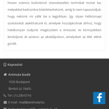
hiszen számos különböző stesszkezelési technikát mutat be,
melyekkel kedvünkre kísérletezhetünk, amíg ki nem tapasztaljuk,
hogy nekünk mi válik be a legjobban. Így olyan hétköznapi
szokásokat alakíthatunk ki, amelyek hozzájárulnak ahhoz, hogy
hatékonyan tudjunk megküzdeni a stresszel, és könnyebben
lendüljünk át azokon az akadályokon, amelyeket az élet elénk
gördít.
Kapcsolat
Animula kiadó
1026 Budapest
Bimbó út 184/b.
Tel : (1) 200-0716
E-mail :
mail@animula.hu