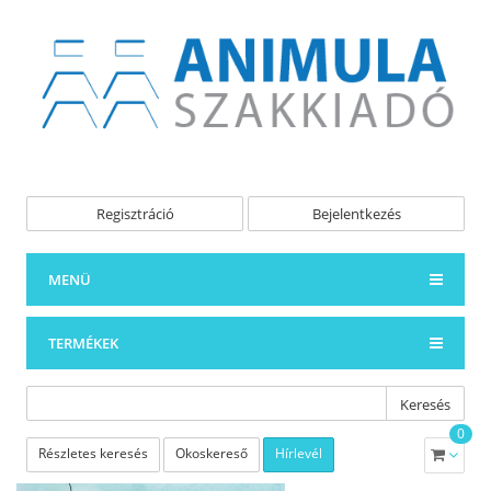
Regisztráció
Bejelentkezés
MENÜ
TERMÉKEK
Keresés
0
Részletes keresés
Okoskereső
Hírlevél