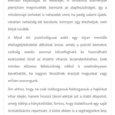
ellenálló képességét és lelkierejét. A rendkívüli események
jelentősen megnövelték bennünk az alapfeszültséget, így a
mindennapi terheket is nehezebb vinni, ha pedig valami újabb,
váratlan nehézség elé kerülünk, könnyen úgy érezhetjük: nem
bírjuk tovább.
A Mind Art pszichológusai ezért egy olyan mentális
elsősegélykészletet állítottak össze, amely a polcról leemelve,
szükség esetén azonnal kézzelfogható és használható
eszközöket kínál az érzelmi viharok lecsendesítéséhez. Ezek
minden előzetes felkészültség nélkül is eredményesen
bevethetők, ha nagyon feszültnek érezzük magunkat vagy
erősen szorongunk.
Ám ahhoz, hogy ne csak toldozgassuk-foldozgassuk a hajónkat
vihar idején, hanem hosszú távon elérjük azt a stabil állapotot,
amely kibírja a hánykolódást, fontos, hogy kialakítsunk egy saját
önstabilizációs repertoárt. A kötet ebben is a segítségünkre lesz,