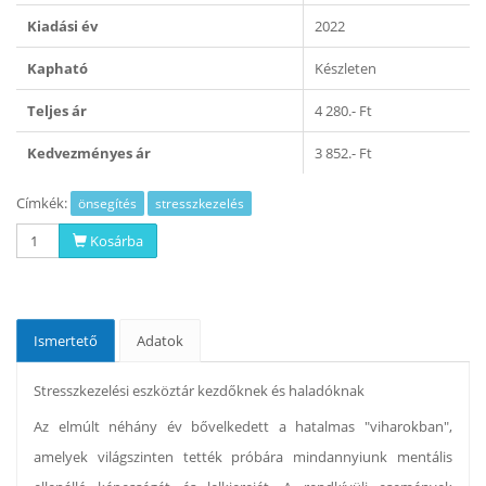
Kiadási év
2022
Kapható
Készleten
Teljes ár
4 280.- Ft
Kedvezményes ár
3 852.- Ft
Címkék:
önsegítés
stresszkezelés
Kosárba
Ismertető
Adatok
Stresszkezelési eszköztár kezdőknek és haladóknak
Az elmúlt néhány év bővelkedett a hatalmas "viharokban",
amelyek világszinten tették próbára mindannyiunk mentális