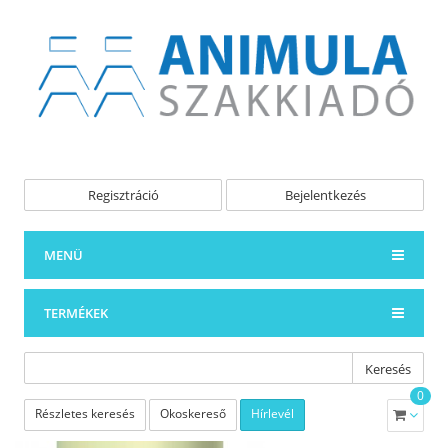
Regisztráció
Bejelentkezés
MENÜ
TERMÉKEK
Keresés
0
Részletes keresés
Okoskereső
Hírlevél