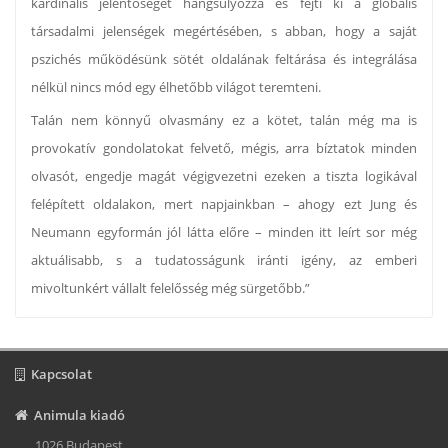
kardinális jelentőségét hangsúlyozza és fejti ki a globális
társadalmi jelenségek megértésében, s abban, hogy a saját
pszichés működésünk sötét oldalának feltárása és integrálása
nélkül nincs mód egy élhetőbb világot teremteni.
Talán nem könnyű olvasmány ez a kötet, talán még ma is
provokatív gondolatokat felvető, mégis, arra bíztatok minden
olvasót, engedje magát végigvezetni ezeken a tiszta logikával
felépített oldalakon, mert napjainkban – ahogy ezt Jung és
Neumann egyformán jól látta előre – minden itt leírt sor még
aktuálisabb, s a tudatosságunk iránti igény, az emberi
mivoltunkért vállalt felelősség még sürgetőbb.”
Kapcsolat
Animula kiadó
1026 Budapest