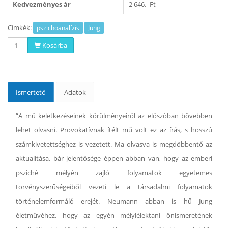
Kedvezményes ár
2 646.- Ft
Címkék:
pszichoanalízis
Jung
Kosárba
Ismertető
Adatok
“A mű keletkezéseinek körülményeiről az előszóban bővebben
lehet olvasni. Provokatívnak ítélt mű volt ez az írás, s hosszú
számkivetettséghez is vezetett. Ma olvasva is megdöbbentő az
aktualitása, bár jelentősége éppen abban van, hogy az emberi
psziché mélyén zajló folyamatok egyetemes
törvényszerűségeiből vezeti le a társadalmi folyamatok
történelemformáló erejét. Neumann abban is hű Jung
életművéhez, hogy az egyén mélylélektani önismeretének