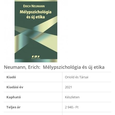
Neumann, Erich: Mélypszichológia és új etika
Kiadó
Oriold és Társai
Kiadási év
2021
Kapható
Készleten
Teljes ár
2 940.- Ft