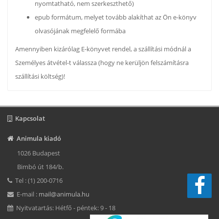
nyomtatható, nem szerkeszthető)
epub formátum, melyet tovább alakíthat az Ön e-könyv
olvasójának megfelelő formába
Amennyiben kizárólag E-könyvet rendel, a szállítási módnál a
Személyes átvétel-t válassza (hogy ne kerüljön felszámításra
szállítási költség)!
Kapcsolat
Animula kiadó
1026 Budapest
Bimbó út 184/b.
Tel : (1) 200-0716
E-mail :
mail@animula.hu
Nyitvatartás: Hétfő - péntek: 9 - 18