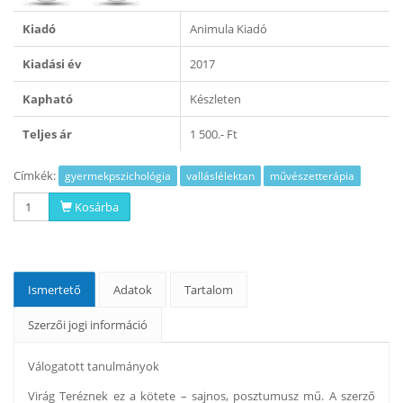
Kiadó
Animula Kiadó
Kiadási év
2017
Kapható
Készleten
Teljes ár
1 500.- Ft
Címkék:
gyermekpszichológia
valláslélektan
művészetterápia
Kosárba
Ismertető
Adatok
Tartalom
Szerzői jogi információ
Válogatott tanulmányok
Virág Teréznek ez a kötete – sajnos, posztumusz mű. A szerző