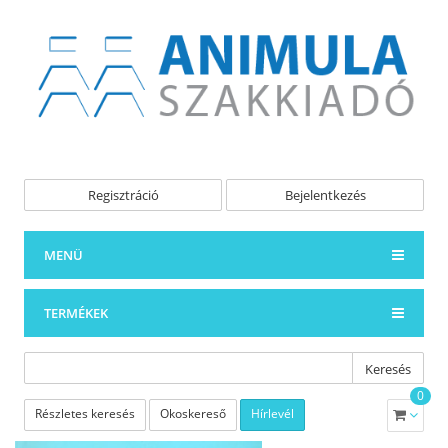
Regisztráció
Bejelentkezés
MENÜ
TERMÉKEK
Keresés
0
Részletes keresés
Okoskereső
Hírlevél