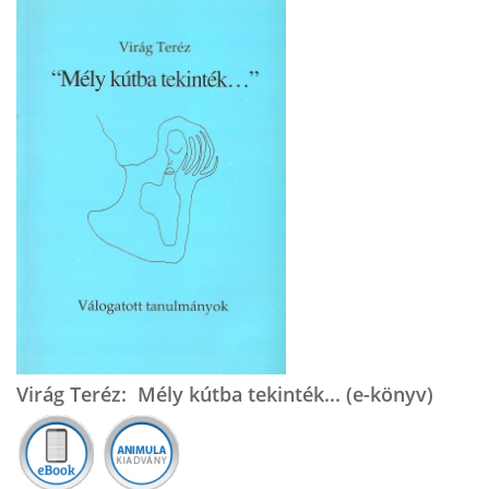
Virág Teréz: Mély kútba tekinték... (e-könyv)