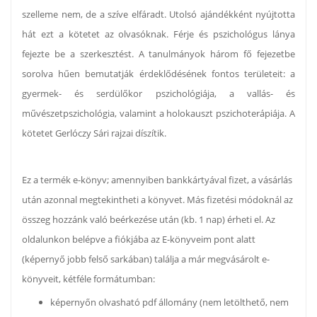
szelleme nem, de a szíve elfáradt. Utolsó ajándékként nyújtotta
hát ezt a kötetet az olvasóknak. Férje és pszichológus lánya
fejezte be a szerkesztést. A tanulmányok három fő fejezetbe
sorolva hűen bemutatják érdeklődésének fontos területeit: a
gyermek- és serdülőkor pszichológiája, a vallás- és
művészetpszichológia, valamint a holokauszt pszichoterápiája. A
kötetet Gerlóczy Sári rajzai díszítik.
Ez a termék e-könyv; amennyiben bankkártyával fizet, a vásárlás
után azonnal megtekintheti a könyvet. Más fizetési módoknál az
összeg hozzánk való beérkezése után (kb. 1 nap) érheti el. Az
oldalunkon belépve a fiókjába az E-könyveim pont alatt
(képernyő jobb felső sarkában) találja a már megvásárolt e-
könyveit, kétféle formátumban:
képernyőn olvasható pdf állomány (nem letölthető, nem