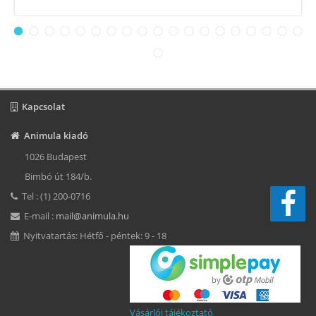
Kapcsolat
Animula kiadó
1026 Budapest
Bimbó út 184/b.
Tel : (1) 200-0716
E-mail :
mail@animula.hu
Nyitvatartás: Hétfő - péntek: 9 - 18
Vásárlói tájékoztató