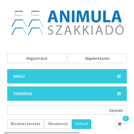
Regisztráció
Bejelentkezés
MENÜ
TERMÉKEK
Keresés
0
Részletes keresés
Okoskereső
Hírlevél