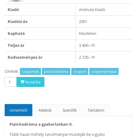
Kiadó
Animula Kiadó
Kiadási év
2001
Kapható
Készleten
Teljes ár
3 400.- Ft
Kedvezményes ár
2 720.- Ft
Címkék:
csoportok
pszichodráma
csoport
csoportterápia
Kosárba
Ismertető
Adatok
Szerzők
Tartalom
Pszichodráma a gyakorlatban II.
Több hazai műhely tanulmányai mutatják be a gyász