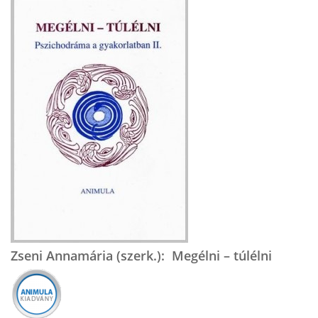
Zseni Annamária (szerk.): Megélni – túlélni