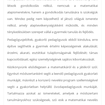
létezik gondolkodás nélkül, nemcsak a matematikai
alapismeretekre, hanem a gondolkodás tanulására is szükségük
van. Mindez pedig nem képzelhető el játszó világuk ismerete
nélkül, amely alaptevékenységükként működik, és minden
ténykedésükben szerepet vállal a gyermeki tanulás és fejlődés.
Pedagógusjelöltek, gyakorló pedagógusok ebből kiindulva, erre
építve segíthetik a gyermek értelmi képességeinek alakulását;
érzelmi, akarati, esztétikai tulajdonságainak fejlődését; társas
kapcsolódásait; egész személyiségének sajátos kibontakozását.
Kézikönyvünk elsődlegesen a matematikáról és a játékról szól.
Egyrészt módszertanként segíti a leendő pedagógusok gyakorlati
munkáját, másrészt a korszerű nevelési program szellemiségével
segíti a gyakorlatban helytálló óvodapedagógusok munkáját.
Tartalmazza azokat az ismereteket, amelyek a módszertani
tanulmányokhoz szükségesek, szó esik a matematikai nevelés