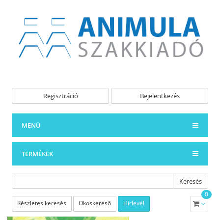
Regisztráció
Bejelentkezés
MENÜ
TERMÉKEK
Keresés
0
Részletes keresés
Okoskereső
Hírlevél