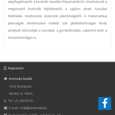
alapfogalmairól, a konkrét nevelési folyamatokról, olvashatunk a
megismerő funkciók fejlődéséről, a sajátos elvek, tanulási
feltételek, módszerek, eszközök jelentőségéről. A matematikai
jelenségek értelmezése mellett sok játéklehetőséget kínál,
amelyek biztosítják a tanulást, a gondolkodást, valamint kitér a
tervezhetőségre is.
Kapcsolat
Animula kiadó
1026 Budapest
Bimbó út 184/b.
Tel : (1) 200-0716
E-mail :
mail@animula.hu