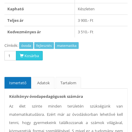
Kapható
Készleten
Teljes ár
3 900.- Ft
Kedvezményes ár
3 510.- Ft
Címkék:
óvoda
fejlesztés
matematika
Kosárba
Ismertető
Adatok
Tartalom
Kézikönyv óvodapedagógusok számára
Az élet szinte minden területén szükségünk van
matematikatudásra. Ezért már az óvodáskorban lehetővé kell
tenni, hogy gyermekeink találkozzanak a számok világával,
környezetük formai szemlélésével. S mivel ez a tudomány nem