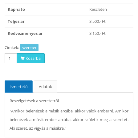
Kapható
Készleten
Teljes ár
3 500.- Ft
Kedvezményes ár
3 150.- Ft
Címkék:
szeretet
Kosárba
Ismertető
Adatok
Beszélgetések a szeretetről
"Amikor belenézek a másik arcába, akkor válok emberré. Amikor
belenézek a másik ember arcába, akkor születik meg a szeretet.
Aki szeret, az vigyáz a másikra."