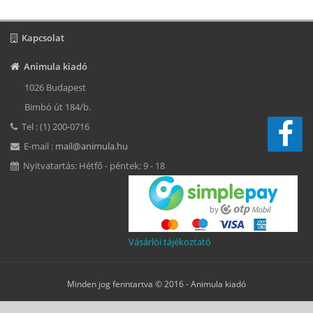
Kapcsolat
Animula kiadó
1026 Budapest
Bimbó út 184/b.
Tel : (1) 200-0716
E-mail :
mail@animula.hu
Nyitvatartás: Hétfő - péntek: 9 - 18
Vásárlói tájékoztató
Minden jog fenntartva © 2016 -
Animula kiadó
Süti beállítások