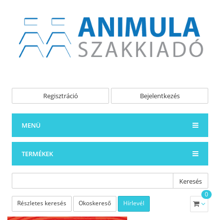
Regisztráció
Bejelentkezés
MENÜ
TERMÉKEK
Keresés
0
Részletes keresés
Okoskereső
Hírlevél