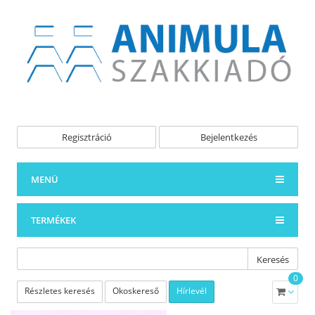
Regisztráció
Bejelentkezés
MENÜ
TERMÉKEK
Keresés
0
Részletes keresés
Okoskereső
Hírlevél