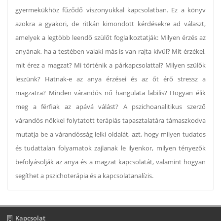
gyermekükhöz fűződő viszonyukkal kapcsolatban. Ez a könyv
azokra a gyakori, de ritkán kimondott kérdésekre ad választ,
amelyek a legtöbb leendő szülőt foglalkoztatják: Milyen érzés az
anyának, ha a testében valaki más is van rajta kívül? Mit érzékel,
mit érez a magzat? Mi történik a párkapcsolattal? Milyen szülők
leszünk? Hatnak-e az anya érzései és az őt érő stressz a
magzatra? Minden várandós nő hangulata labilis? Hogyan élik
meg a férfiak az apává válást? A pszichoanalitikus szerző
várandós nőkkel folytatott terápiás tapasztalatára támaszkodva
mutatja be a várandósság lelki oldalát, azt, hogy milyen tudatos
és tudattalan folyamatok zajlanak le ilyenkor, milyen tényezők
befolyásolják az anya és a magzat kapcsolatát, valamint hogyan
segíthet a pszichoterápia és a kapcsolatanalízis.
Kapcsolat