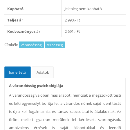
Kapható
Jelenleg nem kapható
Teljes ár
2 990.- Ft
Kedvezményes ár
2 691.- Ft
Címkék:
várandósság
terhesség
Ismertető
Adatok
A várandósság pszichológiája
A várandósság valóban más állapot: nemcsak a megszokott testi
és lelki egyensúlyt borítja fel, a várandós nőnek saját identitását
is újra kell fogalmaznia, és társas kapcsolatai is átalakulnak. Az
öröm mellett gyakran merülnek fel kérdések, szorongások,
ambivalens érzések is saját állapotukkal és leendő