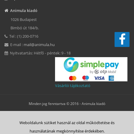
Animula kiadó
1026 Budapest
Bimbó út 184/b.
Tel : (1) 200-0716
E-mail :
mail@animula.hu
Nyitvatartás: Hétfő - péntek: 9 - 18
Vásárlói tájékoztató
Minden jog fenntartva © 2016 -
Animula kiadó
Süti beállítások
Weboldalunk sütiket használ az oldal működtetése és
ÁSZF
Adatkezelési tájékoztató
Süti tájékoztató
Szerzői jog
használatának megkönnyítése érdekében.