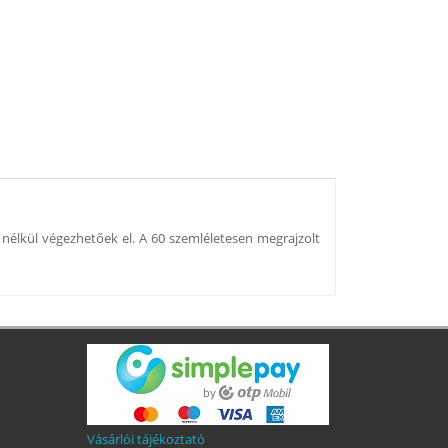
nélkül végezhetőek el. A 60 szemléletesen megrajzolt
Vásárlói tájékoztató