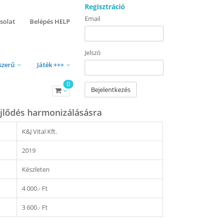
Regisztráció
Email
solat
Belépés HELP
Jelszó
szerű
Játék +++
0
Bejelentkezés
jlődés harmonizálásásra
K&J Vital Kft.
2019
Készleten
4 000.- Ft
3 600.- Ft