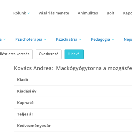
Rólunk
Vásárlás menete
Animulitas
Bolt
Kapc
a
Pszichoterápia
Pszichiátria
Pedagógia
Nép
Részletes keresés
Okoskereső
Hírlevél
Kovács Andrea: ​Mackógyógytorna a mozgásfe
Kiadó
Kiadási év
Kapható
Teljes ár
Kedvezményes ár