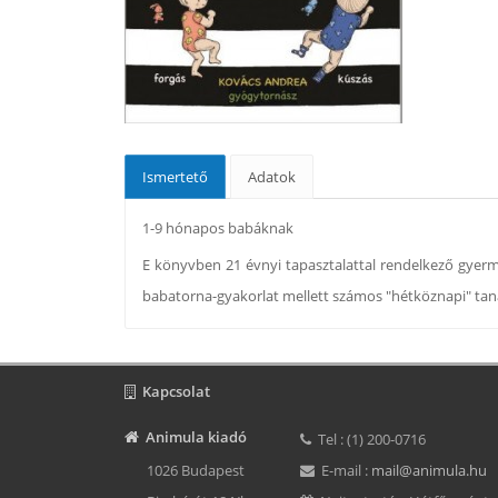
Ismertető
Adatok
1-9 hónapos babáknak
E könyvben 21 évnyi tapasztalattal rendelkező gyerm
babatorna-gyakorlat mellett számos "hétköznapi" tanác
Kapcsolat
Animula kiadó
Tel : (1) 200-0716
1026 Budapest
E-mail :
mail@animula.hu