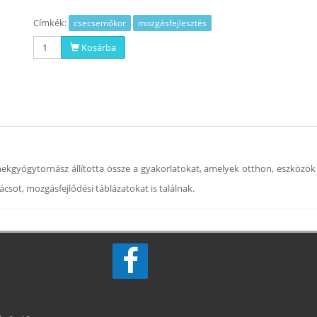
Címkék:
csecsemőkor
mozgásfejlesztés
Kosárba
ekgyógytornász állította össze a gyakorlatokat, amelyek otthon, eszközök 
sot, mozgásfejlődési táblázatokat is találnak.