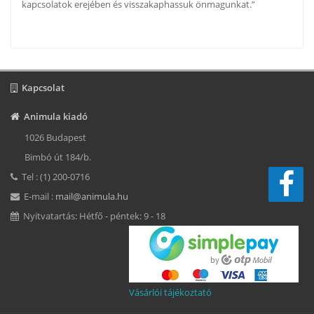
kapcsolatok erejében és visszakaphassuk önmagunkat.”
Kapcsolat
Animula kiadó
1026 Budapest
Bimbó út 184/b.
Tel : (1) 200-0716
E-mail :
mail@animula.hu
Nyitvatartás: Hétfő - péntek: 9 - 18
Vásárlói tájékoztató