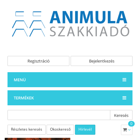
Regisztráció
Bejelentkezés
MENÜ
TERMÉKEK
Keresés
0
Részletes keresés
Okoskereső
Hírlevél