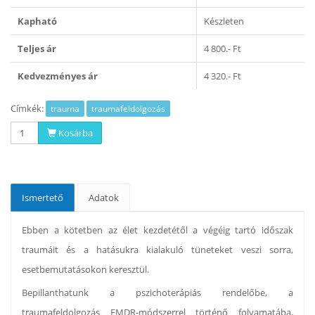
Kapható
Készleten
Teljes ár
4 800.- Ft
Kedvezményes ár
4 320.- Ft
Címkék:
trauma
traumafeldolgozás
Kosárba
Ismertető
Adatok
Ebben a kötetben az élet kezdetétől a végéig tartó időszak
traumáit és a hatásukra kialakuló tüneteket veszi sorra,
esetbemutatásokon keresztül.
Bepillanthatunk a pszichoterápiás rendelőbe, a
traumafeldolgozás EMDR-módszerrel történő folyamatába,