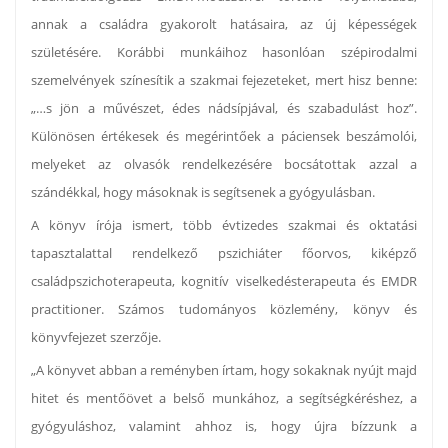
annak a családra gyakorolt hatásaira, az új képességek
születésére. Korábbi munkáihoz hasonlóan szépirodalmi
szemelvények színesítik a szakmai fejezeteket, mert hisz benne:
„…s jön a művészet, édes nádsípjával, és szabadulást hoz”.
Különösen értékesek és megérintőek a páciensek beszámolói,
melyeket az olvasók rendelkezésére bocsátottak azzal a
szándékkal, hogy másoknak is segítsenek a gyógyulásban.
A könyv írója ismert, több évtizedes szakmai és oktatási
tapasztalattal rendelkező pszichiáter főorvos, kiképző
családpszichoterapeuta, kognitív viselkedésterapeuta és EMDR
practitioner. Számos tudományos közlemény, könyv és
könyvfejezet szerzője.
„A könyvet abban a reményben írtam, hogy sokaknak nyújt majd
hitet és mentőövet a belső munkához, a segítségkéréshez, a
gyógyuláshoz, valamint ahhoz is, hogy újra bízzunk a