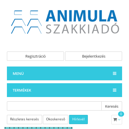
Regisztráció
Bejelentkezés
MENÜ
TERMÉKEK
Keresés
0
Részletes keresés
Okoskereső
Hírlevél