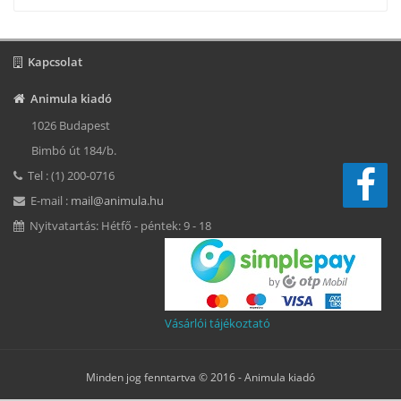
Kapcsolat
Animula kiadó
1026 Budapest
Bimbó út 184/b.
Tel : (1) 200-0716
E-mail :
mail@animula.hu
Nyitvatartás: Hétfő - péntek: 9 - 18
Vásárlói tájékoztató
Minden jog fenntartva © 2016 -
Animula kiadó