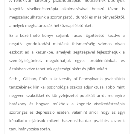
A rendkívül hatékony pszichoterápiás módszernek bizonyult
kognitív viselkedésterápia alkalmazásával hosszú távon is
megszabadulhatunk a szorongástól, dühtől és más tényezőktől,
amelyek meghatározzák hétköznapi életünket.
Ez a közérthető könyv céljaink írásos rögzítésétől kezdve a
negatív gondolkodási mintáink felismeréséig számos olyan
eszközt ad a kezünkbe, amelyek segítségével fejleszthetjük a
személyiségünket, megoldhatjuk egyes problémáinkat, és
általában véve tehetünk egészségünkért és jóllétünkért.
Seth J. Gillihan, PhD, a University of Pennsylvania pszichiátria
tanszékének klinikai pszichológia szakos adjunktusa. Több mint
negyven szakcikket és könyvfejezetet publikált arról, mennyire
hatékony és hogyan működik a kognitív viselkedésterápia
szorongás és depresszió esetén, valamint arról, hogy az agyi
képalkotó eljárások miként hasznosíthatóak pszichés zavarok
tanulmányozása során.