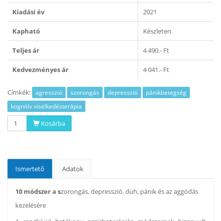
Kiadási év
2021
Kapható
Készleten
Teljes ár
4 490.- Ft
Kedvezményes ár
4 041.- Ft
Címkék:
agresszió
szorongás
depresszió
pánikbetegség
kognitív viselkedésterápia
Kosárba
Ismertető
Adatok
10 módszer a s
zorongás, depresszió, düh, pánik és az aggódás
kezelésére