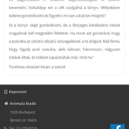
keveredni. Voltaképp ezt a célt szolgálná a könyv. Mélyebben
kellene gondolkodni és figyelni: mi van a külcsín mögött?
Ez a könyv segít gondolkozni, de a lényeges kérdésekre neked
magadnak kell megtalálni feleletet. Ha most azt gondolod, hogy
a pokolba az oktató célzatú szövegeléssel, a te dolgod. Rád férne,
hogy figyelj azok szavára, akik kétszer, háromszor, négyszer
többet éltek, és többet tapasztaltak már, mint te."
Türelmes olvasást kíván: a szerző
Kapcsolat
Animula kiadó
1026 Budapest
Bimbó út 184/b.
Tel : (1) 200-0716