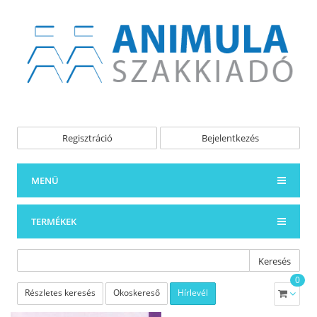
Regisztráció
Bejelentkezés
MENÜ
TERMÉKEK
Keresés
0
Részletes keresés
Okoskereső
Hírlevél