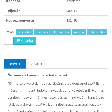
Kapható
Készleten
Teljes ár
980.- Ft
Kedvezményes ár
882.- Ft
Címkék:
önsegítés
önismeret
kamaszkor
kamasz
önfejlesztés
Kosárba
Ismertető
Adatok
Önismereti könyv önjáró fiataloknak
"Ki hitette el veletek, hogy az életünk a boldogságról szól? És ha
mégsem, mindjárt indokolt nyavalyogni, követelőzni? Honnan
veszitek, hogy ami ránk és rátok vár, az mind vidám, hancúrozó
játék és érdekes mese? Ha így hiszitek, nagy szamarak vagytok –
és slágerlelkűek. A felszínes slágerlelkűségből ki kellene