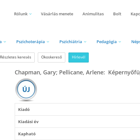
Rólunk
Vásárlás menete
Animulitas
Bolt
Kapc
a
Pszichoterápia
Pszichiátria
Pedagógia
Nép
Részletes keresés
Okoskereső
Hírlevél
Chapman, Gary; Pellicane, Arlene: Képernyőf
Kiadó
Kiadási év
Kapható