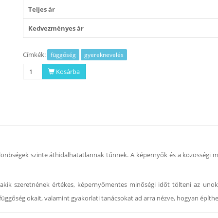
Teljes ár
Kedvezményes ár
Címkék:
függőség
gyereknevelés
Kosárba
önbségek szinte áthidalhatatlannak tűnnek. A képernyők és a közösségi mé
akik szeretnének értékes, képernyőmentes minőségi időt tölteni az unoká
őfüggőség okait, valamint gyakorlati tanácsokat ad arra nézve, hogyan építh