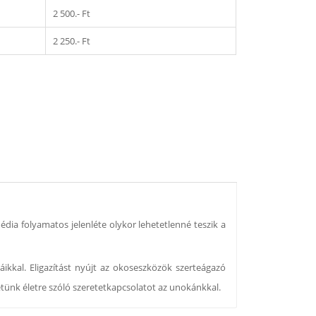
2 500.- Ft
2 250.- Ft
dia folyamatos jelenléte olykor lehetetlenné teszik a
ikkal. Eligazítást nyújt az okoseszközök szerteágazó
etünk életre szóló szeretetkapcsolatot az unokánkkal.