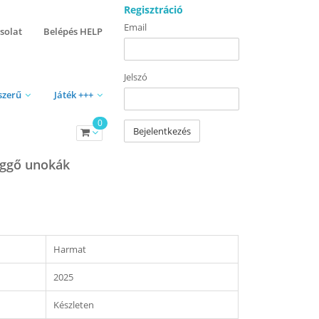
Regisztráció
Email
solat
Belépés HELP
Jelszó
szerű
Játék +++
0
Bejelentkezés
üggő unokák
Harmat
2025
Készleten