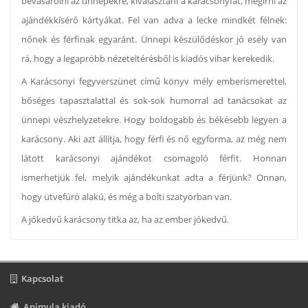
bevásárolni az ünnepekre, kiválasztani a karácsonyfát, megírni az
ajándékkísérő kártyákat. Fel van adva a lecke mindkét félnek:
nőnek és férfinak egyaránt. Ünnepi készülődéskor jó esély van
rá, hogy a legapróbb nézeteltérésből is kiadós vihar kerekedik.
A Karácsonyi fegyverszünet című könyv mély emberismerettel,
bőséges tapasztalattal és sok-sok humorral ad tanácsokat az
ünnepi vészhelyzetekre. Hogy boldogabb és békésebb legyen a
karácsony. Aki azt állítja, hogy férfi és nő egyforma, az még nem
látott karácsonyi ajándékot csomagoló férfit. Honnan
ismerhetjük fel, melyik ajándékunkat adta a férjünk? Onnan,
hogy ütvefúró alakú, és még a bolti szatyorban van.
A jókedvű karácsony titka az, ha az ember jókedvű.
Kapcsolat
Animula kiadó