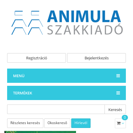
Regisztráció
Bejelentkezés
MENÜ
TERMÉKEK
Keresés
0
Részletes keresés
Okoskereső
Hírlevél