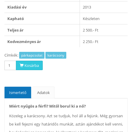
Kiadási év
2013
Kapható
Készleten
Teljes ár
2 500.- Ft
Kedvezményes ár
2 250.- Ft
Címkék:
párkapcsolat
karácsony
Kosárba
Ismertető
Adatok
Miért nyűgös a férfi? Mitől borul ki a nő?
Közeleg a karácsony. Azt se tudjuk, hol áll a fejünk. Még gyorsan
be kell fejezni egy határidős munkát, aztán ajándékot kell venni,