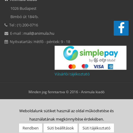
1026 Budapest
Bimbó út 184/b.
Tel : (1) 200-0716
E-mail :
mail@animula.hu
Nyitvatartás: Hétfő - péntek: 9 - 18
Vásárlói tájékoztató
Minden jog fenntartva © 2016 -
Animula kiadó
Süti beállítások
Weboldalunk sütiket használ az oldal működtetése és
ÁSZF
Adatkezelési tájékoztató
Süti tájékoztató
Szerzői jog
használatának megkönnyítése érdekében.
Rólunk
Vásárlás menete
Animulitas
Bolt
Kapcsolat
Rendben
Süti beállítások
Süti tájékoztató
Belépés HELP