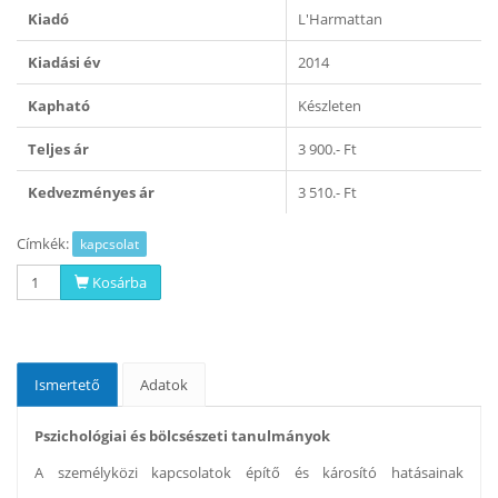
Kiadó
L'Harmattan
Kiadási év
2014
Kapható
Készleten
Teljes ár
3 900.- Ft
Kedvezményes ár
3 510.- Ft
Címkék:
kapcsolat
Kosárba
Ismertető
Adatok
Pszichológiai és bölcsészeti tanulmányok
A személyközi kapcsolatok építő és károsító hatásainak