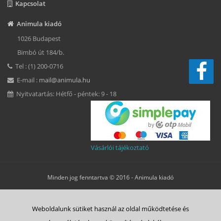
Kapcsolat
Animula kiadó
1026 Budapest
Bimbó út 184/b.
Tel : (1) 200-0716
E-mail :
mail@animula.hu
Nyitvatartás: Hétfő - péntek: 9 - 18
Vásárlói tájékoztató
Minden jog fenntartva © 2016 -
Animula kiadó
Süti beállítások
Weboldalunk sütiket használ az oldal működtetése és
ÁSZF
Adatkezelési tájékoztató
Süti tájékoztató
Szerzői jog