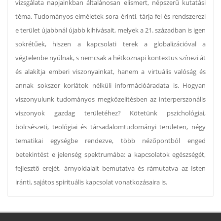
vizsgálata napjainkban általánosan elismert, népszerű kutatási
téma. Tudományos elméletek sora érinti, tárja fel és rendszerezi
e terület újabbnál újabb kihívásait, melyek a 21. században is igen
sokrétűek, hiszen a kapcsolati terek a globalizációval a
végtelenbe nyúlnak, s nemcsak a hétköznapi kontextus színezi át
és alakítja emberi viszonyainkat, hanem a virtuális valóság és
annak sokszor korlátok nélküli információáradata is. Hogyan
viszonyulunk tudományos megközelítésben az interperszonális
viszonyok gazdag területéhez? Kötetünk pszichológiai,
bölcsészeti, teológiai és társadalomtudományi területen, négy
tematikai egységbe rendezve, több nézőpontból enged
betekintést e jelenség spektrumába: a kapcsolatok egészségét,
fejlesztő erejét, árnyoldalait bemutatva és rámutatva az Isten
iránti, sajátos spirituális kapcsolat vonatkozásaira is.