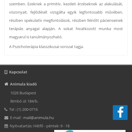
szemben. Ezeknek a primitív, kezdeti érzéseknek az alakulását,
viszonyait, fejlődését vizsgálta egyik legfontosabb művében,
részben spekulatív megfontolások, részben felnőtt pácienseinek
terápiás anyagai alapján. A sokat hivatkozott munka most
magyarul is tanulmányozható.
A Pszichoterápia klasszikusai sorozat tagja.
Kapcsolat
Animula kiadó
1026 Budapest
Bimbó út 184/b.
Tel : (1) 200-0716
E-mail :
mail@animula.hu
Nyitvatartás: Hétfő - péntek: 9 - 18