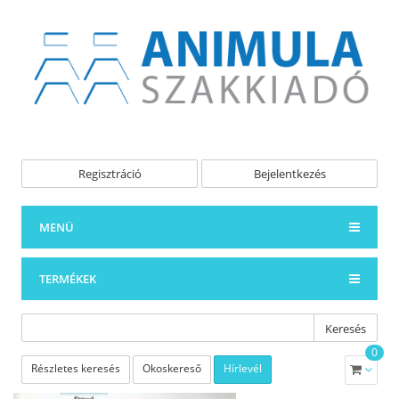
Regisztráció
Bejelentkezés
MENÜ
TERMÉKEK
Keresés
0
Részletes keresés
Okoskereső
Hírlevél