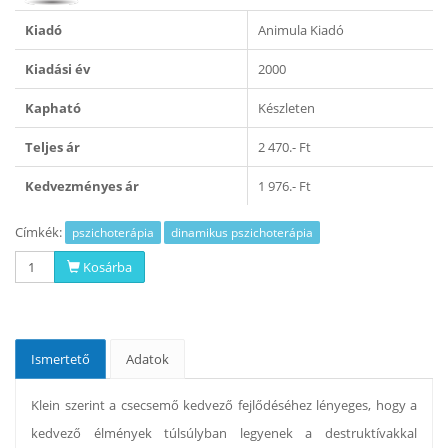
Kiadó
Animula Kiadó
Kiadási év
2000
Kapható
Készleten
Teljes ár
2 470.- Ft
Kedvezményes ár
1 976.- Ft
Címkék:
pszichoterápia
dinamikus pszichoterápia
Kosárba
Ismertető
Adatok
Klein szerint a csecsemő kedvező fejlődéséhez lényeges, hogy a
kedvező élmények túlsúlyban legyenek a destruktívakkal