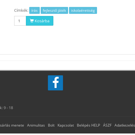
Címkék:
írás
fejlesztő játék
iskolaérettség
Kosárba
: 9 - 18
sárlás menete
Animulitas
Bolt
Kapcsolat
Belépés HELP
ÁSZF
Adatkezelési