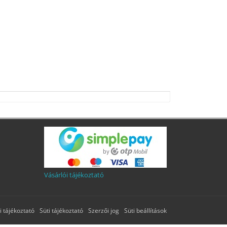
Vásárlói tájékoztató
 tájékoztató
Süti tájékoztató
Szerzői jog
Süti beállítások