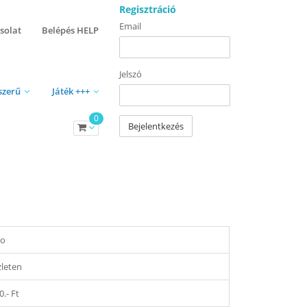
Regisztráció
Email
solat
Belépés HELP
Jelszó
szerű
Játék +++
0
Bejelentkezés
co
zleten
0.- Ft