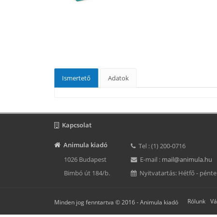
Ismertető
Adatok
Kapcsolat
Animula kiadó
Tel : (1) 200-0716
1026 Budapest
E-mail :
mail@animula.hu
Bimbó út 184/b.
Nyitvatartás: Hétfő - péntek
Rólunk
Vá
Minden jog fenntartva © 2016 -
Animula kiadó