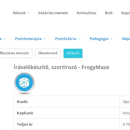
Rólunk
Vásárlás menete
Animulitas
Bolt
Kapc
a
Pszichoterápia
Pszichiátria
Pedagógia
Nép
Részletes keresés
Okoskereső
Hírlevél
Íráselőkészítő, szortírozó - FrogyMaze
Kiadó
Dje
Kapható
Kés
Teljes ár
8 79