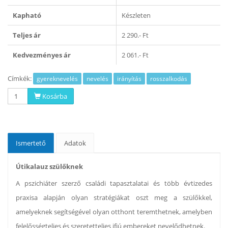
Kapható
Készleten
Teljes ár
2 290.- Ft
Kedvezményes ár
2 061.- Ft
Címkék:
gyereknevelés
nevelés
irányítás
rosszalkodás
Kosárba
Ismertető
Adatok
Útikalauz szülőknek
A pszichiáter szerző családi tapasztalatai és több évtizedes
praxisa alapján olyan stratégiákat oszt meg a szülőkkel,
amelyeknek segítségével olyan otthont teremthetnek, amelyben
felelősségteljes és szeretetteljes ifjú embereket nevelődhetnek.