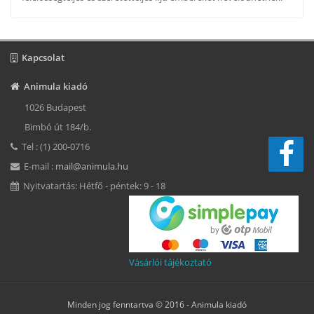
Kapcsolat
Animula kiadó
1026 Budapest
Bimbó út 184/b.
Tel : (1) 200-0716
E-mail :
mail@animula.hu
Nyitvatartás: Hétfő - péntek: 9 - 18
Vásárlói tájékoztató
Minden jog fenntartva © 2016 -
Animula kiadó