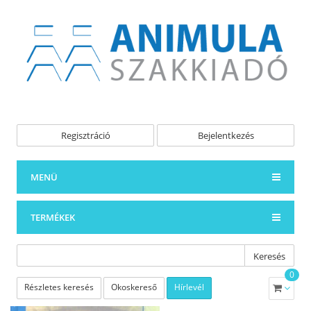
Regisztráció
Bejelentkezés
MENÜ
TERMÉKEK
Keresés
0
Részletes keresés
Okoskereső
Hírlevél